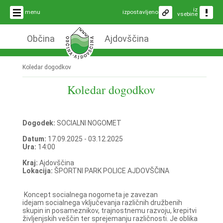
iz
menu
izpostavljeno
vsebine
Občina
Ajdovščina
Koledar dogodkov
Koledar dogodkov
Dogodek:
SOCIALNI NOGOMET
Datum:
17.09.2025 - 03.12.2025
Ura:
14:00
Kraj:
Ajdovščina
Lokacija:
ŠPORTNI PARK POLICE AJDOVŠČINA
Koncept socialnega nogometa je zavezan
idejam socialnega vključevanja različnih družbenih
skupin in posameznikov, trajnostnemu razvoju, krepitvi
življenjskih veščin ter sprejemanju različnosti. Je oblika