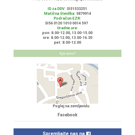
ID za DDV:
SI51533251
Matična številka:
5879914
Podračun EZR:
SI56 0120 1010 0014 597
Uradne ure:
pon: 8.00-12.00, 13.00-15.00
sre: 8.00-12.00, 13.00-16.30
pet: 8.00-12.00
Kje smo?
Poglej na zemljevidu
Facebook
Spremljajte nas na