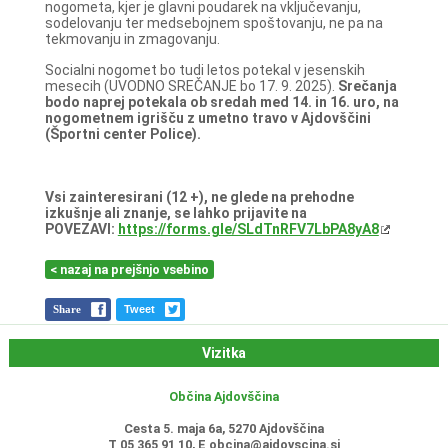
nogometa, kjer je glavni poudarek na vključevanju,
sodelovanju ter medsebojnem spoštovanju, ne pa na
tekmovanju in zmagovanju.
Socialni nogomet bo tudi letos potekal v jesenskih
mesecih (UVODNO SREČANJE bo 17. 9. 2025).
Srečanja
bodo naprej potekala ob sredah med 14. in 16. uro, na
nogometnem igrišču z umetno travo v Ajdovščini
(Športni center Police).
Vsi zainteresirani (12 +), ne glede na prehodne
izkušnje ali znanje, se lahko prijavite na
POVEZAVI:
https://forms.gle/SLdTnRFV7LbPA8yA8
< nazaj na prejšnjo vsebino
Share
Tweet
Vizitka
Občina Ajdovščina
Cesta 5. maja 6a, 5270 Ajdovščina
T 05 365 91 10, E
obcina@ajdovscina.si