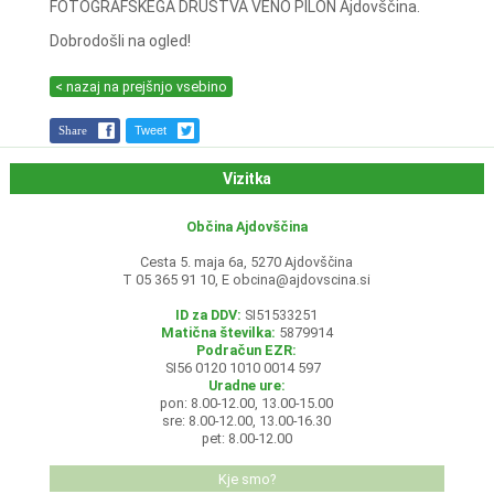
FOTOGRAFSKEGA DRUŠTVA VENO PILON Ajdovščina.
Dobrodošli na ogled!
< nazaj na prejšnjo vsebino
Share
Tweet
Vizitka
Občina Ajdovščina
Cesta 5. maja 6a, 5270 Ajdovščina
T 05 365 91 10, E
obcina@ajdovscina.si
ID za DDV:
SI51533251
Matična številka:
5879914
Podračun EZR:
SI56 0120 1010 0014 597
Uradne ure:
pon: 8.00-12.00, 13.00-15.00
sre: 8.00-12.00, 13.00-16.30
pet: 8.00-12.00
Kje smo?