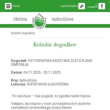
iz
menu
izpostavljeno
vsebine
Občina
Ajdovščina
Koledar dogodkov
Koledar dogodkov
Dogodek:
FOTOGRAFSKA RAZSTAVA ZLATO RJAVA
SIMFONIJA.
Datum:
04.11.2025 - 20.11.2025
Kraj:
Ajdovščina
Lokacija:
SUPER NOVA AJDOVŠČINA
Tri razstave – trije pogledi, tri zgodbe naših članov.
Vabljeni, da stopite v svet ustvarjalnosti in doživite
raznolikost umetniškega izraza članov