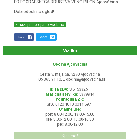
FOTOGRAFSKEGA DRUŠTVA VENO PILON Ajdovščina.
Dobrodošli na ogled!
< nazaj na prejšnjo vsebino
Share
Tweet
Vizitka
Občina Ajdovščina
Cesta 5. maja 6a, 5270 Ajdovščina
T 05 365 91 10, E
obcina@ajdovscina.si
ID za DDV:
SI51533251
Matična številka:
5879914
Podračun EZR:
SI56 0120 1010 0014 597
Uradne ure:
pon: 8.00-12.00, 13.00-15.00
sre: 8.00-12.00, 13.00-16.30
pet: 8.00-12.00
Kje smo?