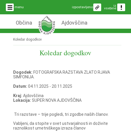
iz
menu
izpostavljeno
vsebine
Občina
Ajdovščina
Koledar dogodkov
Koledar dogodkov
Dogodek:
FOTOGRAFSKA RAZSTAVA ZLATO RJAVA
SIMFONIJA.
Datum:
04.11.2025 - 20.11.2025
Kraj:
Ajdovščina
Lokacija:
SUPER NOVA AJDOVŠČINA
Tri razstave – trije pogledi, tri zgodbe naših članov.
Vabljeni, da stopite v svet ustvarjalnosti in doživite
raznolikost umetniškega izraza članov