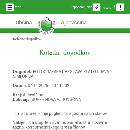
iz
menu
izpostavljeno
vsebine
Občina
Ajdovščina
Koledar dogodkov
Koledar dogodkov
Dogodek:
FOTOGRAFSKA RAZSTAVA ZLATO RJAVA
SIMFONIJA.
Datum:
04.11.2025 - 20.11.2025
Kraj:
Ajdovščina
Lokacija:
SUPER NOVA AJDOVŠČINA
Tri razstave – trije pogledi, tri zgodbe naših članov.
Vabljeni, da stopite v svet ustvarjalnosti in doživite
raznolikost umetniškega izraza članov