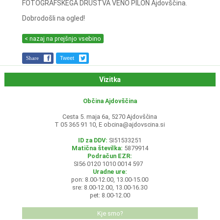
FOTOGRAFSKEGA DRUŠTVA VENO PILON Ajdovščina.
Dobrodošli na ogled!
< nazaj na prejšnjo vsebino
Share
Tweet
Vizitka
Občina Ajdovščina
Cesta 5. maja 6a, 5270 Ajdovščina
T 05 365 91 10, E
obcina@ajdovscina.si
ID za DDV:
SI51533251
Matična številka:
5879914
Podračun EZR:
SI56 0120 1010 0014 597
Uradne ure:
pon: 8.00-12.00, 13.00-15.00
sre: 8.00-12.00, 13.00-16.30
pet: 8.00-12.00
Kje smo?