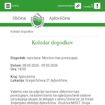
iz
menu
izpostavljeno
vsebine
Občina
Ajdovščina
Koledar dogodkov
Koledar dogodkov
Dogodek:
razstava- Mostovi nas povezujejo
Datum:
08.05.2026 - 09.05.2026
Ura:
18:00
Kraj:
Ajdovščina
Lokacija:
Gregorčičeva 21 Ajdovščina
Vabimo vas na odprtje razstave »Mostovi nas
povezujejo«, na kateri bomo na ogled postavili sadove
ustvarjanja skupin, ki delujejo v okviru Univerze za tretje
življenjsko obdobje Ajdovščina - Društva MOST. Svoja