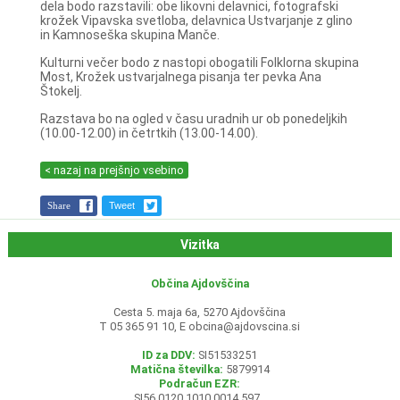
dela bodo razstavili: obe likovni delavnici, fotografski
krožek Vipavska svetloba, delavnica Ustvarjanje z glino
in Kamnoseška skupina Manče.
Kulturni večer bodo z nastopi obogatili Folklorna skupina
Most, Krožek ustvarjalnega pisanja ter pevka Ana
Štokelj.
Razstava bo na ogled v času uradnih ur ob ponedeljkih
(10.00-12.00) in četrtkih (13.00-14.00).
< nazaj na prejšnjo vsebino
Share
Tweet
Vizitka
Občina Ajdovščina
Cesta 5. maja 6a, 5270 Ajdovščina
T 05 365 91 10, E
obcina@ajdovscina.si
ID za DDV:
SI51533251
Matična številka:
5879914
Podračun EZR:
SI56 0120 1010 0014 597