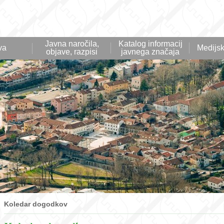
Javna naročila,
Katalog informacij
va
Medijsk
objave, razpisi
javnega značaja
Koledar dogodkov