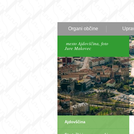
Organi občine
Upra
mesto Ajdovščina, foto
Jure Makovec
Ajdovščina