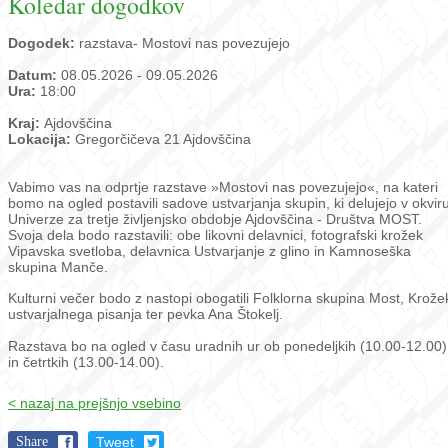
Koledar dogodkov
Dogodek:
razstava- Mostovi nas povezujejo
Datum:
08.05.2026 - 09.05.2026
Ura:
18:00
Kraj:
Ajdovščina
Lokacija:
Gregorčičeva 21 Ajdovščina
Vabimo vas na odprtje razstave »Mostovi nas povezujejo«, na kateri
bomo na ogled postavili sadove ustvarjanja skupin, ki delujejo v okvir
Univerze za tretje življenjsko obdobje Ajdovščina - Društva MOST.
Svoja dela bodo razstavili: obe likovni delavnici, fotografski krožek
Vipavska svetloba, delavnica Ustvarjanje z glino in Kamnoseška
skupina Manče.
Kulturni večer bodo z nastopi obogatili Folklorna skupina Most, Krože
ustvarjalnega pisanja ter pevka Ana Štokelj.
Razstava bo na ogled v času uradnih ur ob ponedeljkih (10.00-12.00)
in četrtkih (13.00-14.00).
< nazaj na prejšnjo vsebino
Share
Tweet