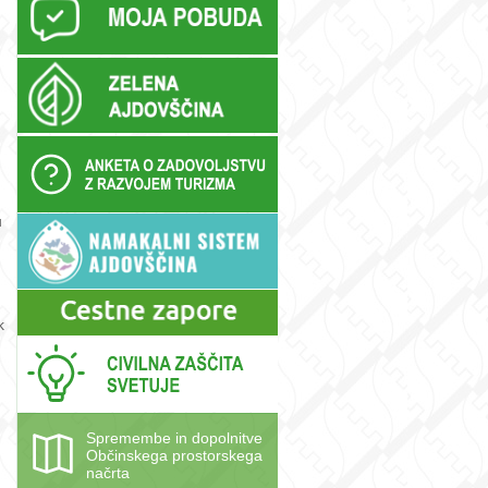
u
k
Spremembe in dopolnitve
Občinskega prostorskega
načrta