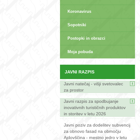
Koronavirus
Sopotniki
Postopki in obrazci
sep>
Moja pobuda
JAVNI RAZPIS
Javni natečaj - višji svetovalec
za prostor
Javni razpis za spodbujanje
inovativnih turističnih produktov
in storitev v letu 2026
Javni poziv za dodelitev subvencij
za obnovo fasad na območju
Ajdovščina - mestno jedro v letu