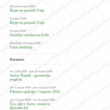
Sobota 8.avgust 2026
Krajevni praznik Ustje
9.avgust 2026
Krajevni praznik Ustje
9.avgust 2026
Gasilska veselica na Colu
Ponedeljek 10.avgust 2026
Urice druženja
Razstave
sre 1.julij 2026 - pon 31.avgust 2026
Anton Tratnik - geometrija
pogleda
sob 1.avgust 2026 - pon 31.avgust 2026
Pilonova galerija v avgustu 2026
pon 3.avgust 2026 - sre 19.avgust 2026
Čas, ujet v barve. razstava
likovnih del