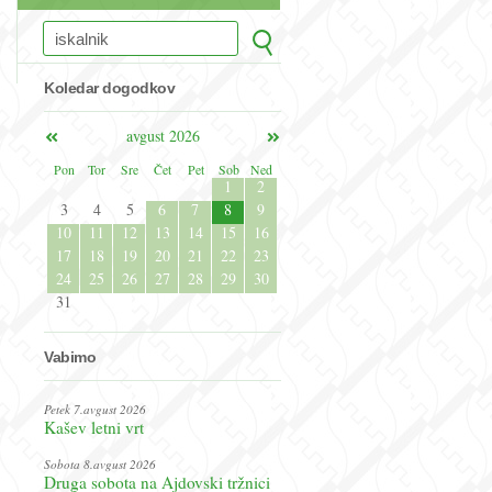
Koledar dogodkov
avgust 2026
Pon
Tor
Sre
Čet
Pet
Sob
Ned
1
2
3
4
5
6
7
8
9
10
11
12
13
14
15
16
17
18
19
20
21
22
23
24
25
26
27
28
29
30
31
Vabimo
Petek 7.avgust 2026
Kašev letni vrt
Sobota 8.avgust 2026
Druga sobota na Ajdovski tržnici