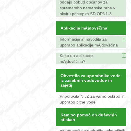
oddajo pobud občanov za
spremembo namenske rabe v
okviru postopka SD OPN1-3
Aplikacija mAjdovščina
Informacije in navodila za
uporabo aplikacije mAjdovščina
Kako do aplikacije
mAjdovščina?
Obvestilo za uporabnike vode
iz zasebnih vodovodov in
zajetij
Priporočila NIJZ za varno oskrbo in
uporabo pitne vode
Kam po pomoč ob duševnih
stiskah
Viri pomoči na področju nekemičnih