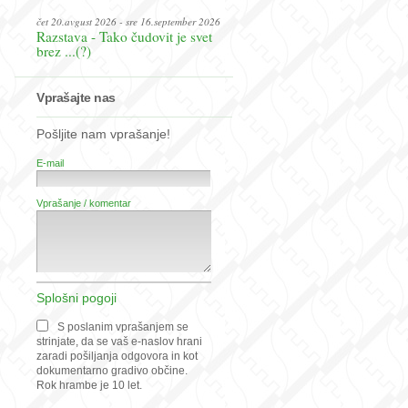
čet 20.avgust 2026 - sre 16.september 2026
Razstava - Tako čudovit je svet
brez ...(?)
Vprašajte nas
Pošljite nam vprašanje!
E-mail
Vprašanje / komentar
Splošni pogoji
S poslanim vprašanjem se
strinjate, da se vaš e-naslov hrani
zaradi pošiljanja odgovora in kot
dokumentarno gradivo občine.
Rok hrambe je 10 let.