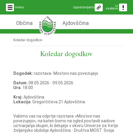
iz
menu
izpostavljeno
vsebine
Občina
Ajdovščina
Koledar dogodkov
Koledar dogodkov
Dogodek:
razstava- Mostovi nas povezujejo
Datum:
08.05.2026 - 09.05.2026
Ura:
18:00
Kraj:
Ajdovščina
Lokacija:
Gregorčičeva 21 Ajdovščina
Vabimo vas na odprtje razstave »Mostovi nas
povezujejo«, na kateri bomo na ogled postavili sadove
ustvarjanja skupin, ki delujejo v okviru Univerze za tretje
življenjsko obdobje Ajdovščina - Društva MOST. Svoja