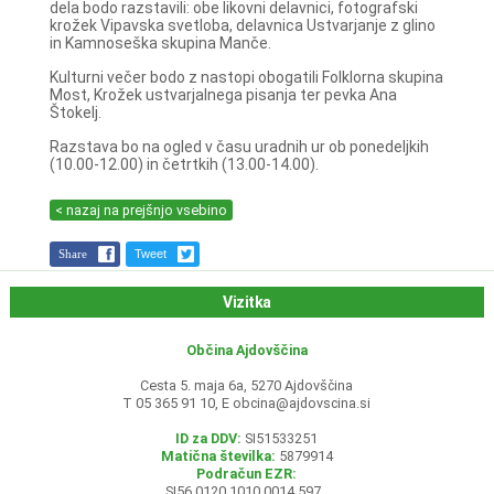
dela bodo razstavili: obe likovni delavnici, fotografski
krožek Vipavska svetloba, delavnica Ustvarjanje z glino
in Kamnoseška skupina Manče.
Kulturni večer bodo z nastopi obogatili Folklorna skupina
Most, Krožek ustvarjalnega pisanja ter pevka Ana
Štokelj.
Razstava bo na ogled v času uradnih ur ob ponedeljkih
(10.00-12.00) in četrtkih (13.00-14.00).
< nazaj na prejšnjo vsebino
Share
Tweet
Vizitka
Občina Ajdovščina
Cesta 5. maja 6a, 5270 Ajdovščina
T 05 365 91 10, E
obcina@ajdovscina.si
ID za DDV:
SI51533251
Matična številka:
5879914
Podračun EZR:
SI56 0120 1010 0014 597