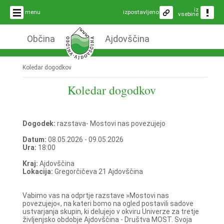
iz
menu
izpostavljeno
vsebine
Občina
Ajdovščina
Koledar dogodkov
Koledar dogodkov
Dogodek:
razstava- Mostovi nas povezujejo
Datum:
08.05.2026 - 09.05.2026
Ura:
18:00
Kraj:
Ajdovščina
Lokacija:
Gregorčičeva 21 Ajdovščina
Vabimo vas na odprtje razstave »Mostovi nas
povezujejo«, na kateri bomo na ogled postavili sadove
ustvarjanja skupin, ki delujejo v okviru Univerze za tretje
življenjsko obdobje Ajdovščina - Društva MOST. Svoja