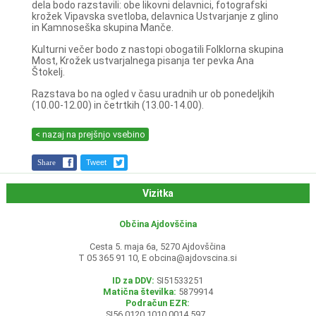
dela bodo razstavili: obe likovni delavnici, fotografski
krožek Vipavska svetloba, delavnica Ustvarjanje z glino
in Kamnoseška skupina Manče.
Kulturni večer bodo z nastopi obogatili Folklorna skupina
Most, Krožek ustvarjalnega pisanja ter pevka Ana
Štokelj.
Razstava bo na ogled v času uradnih ur ob ponedeljkih
(10.00-12.00) in četrtkih (13.00-14.00).
< nazaj na prejšnjo vsebino
Share
Tweet
Vizitka
Občina Ajdovščina
Cesta 5. maja 6a, 5270 Ajdovščina
T 05 365 91 10, E
obcina@ajdovscina.si
ID za DDV:
SI51533251
Matična številka:
5879914
Podračun EZR:
SI56 0120 1010 0014 597