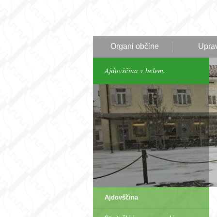
Organi občine
Upra
Ajdovščina v belem.
Ajdovščina