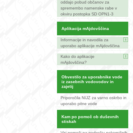
oddajo pobud občanov za
spremembo namenske rabe v
okviru postopka SD OPN1-3
Aplikacija mAjdovščina
Informacije in navodila za
uporabo aplikacije mAjdovščina
Kako do aplikacije
mAjdovščina?
Obvestilo za uporabnike vode
iz zasebnih vodovodov in
zajetij
Priporočila NIJZ za varno oskrbo in
uporabo pitne vode
Kam po pomoč ob duševnih
stiskah
Viri pomoči na področju nekemičnih