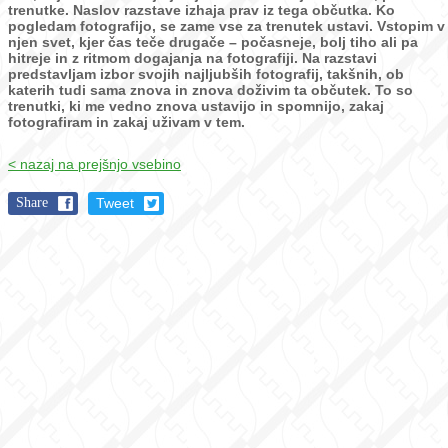
trenutke.
Naslov razstave izhaja prav iz tega občutka. Ko
pogledam fotografijo, se zame vse za trenutek ustavi. Vstopim v
njen svet, kjer čas teče drugače – počasneje, bolj tiho ali pa
hitreje in z ritmom dogajanja na fotografiji.
Na razstavi
predstavljam izbor svojih najljubših fotografij, takšnih, ob
katerih tudi sama znova in znova doživim ta občutek. To so
trenutki, ki me vedno znova ustavijo in spomnijo, zakaj
fotografiram in zakaj uživam v tem.
< nazaj na prejšnjo vsebino
Share
Tweet