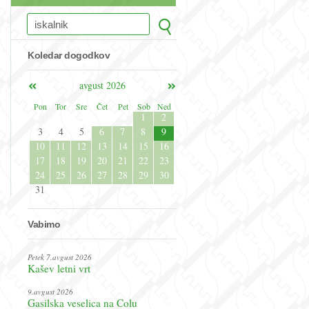
Koledar dogodkov
avgust 2026
Pon
Tor
Sre
Čet
Pet
Sob
Ned
1
2
3
4
5
6
7
8
9
10
11
12
13
14
15
16
17
18
19
20
21
22
23
24
25
26
27
28
29
30
31
Vabimo
Petek 7.avgust 2026
Kašev letni vrt
9.avgust 2026
Gasilska veselica na Colu