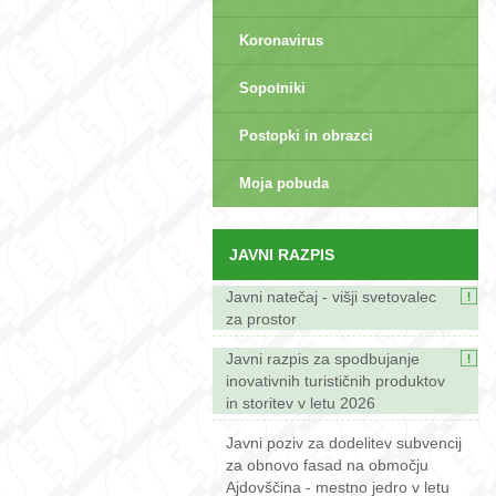
Koronavirus
Sopotniki
Postopki in obrazci
sep>
Moja pobuda
JAVNI RAZPIS
Javni natečaj - višji svetovalec
za prostor
Javni razpis za spodbujanje
inovativnih turističnih produktov
in storitev v letu 2026
Javni poziv za dodelitev subvencij
za obnovo fasad na območju
Ajdovščina - mestno jedro v letu