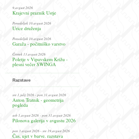
9.avgust 2026
Krajevni praznik Ustje
Ponedeljek 10.avgust 2026
Urice druženja
Ponedeljek 10.avgust 2026
Garaža - počitniško varstvo
Četrtek 13.avgust 2026
Poletje v Vipavskem Križu -
plesni večer SWINGA
Razstave
sre 1.julij 2026 - pon 31.avgust 2026
Anton Tratnik - geometrija
pogleda
sob 1.avgust 2026 - pon 31.avgust 2026
Pilonova galerija v avgustu 2026
pon 3.avgust 2026 - sre 19.avgust 2026
Čas, ujet v barve. razstava