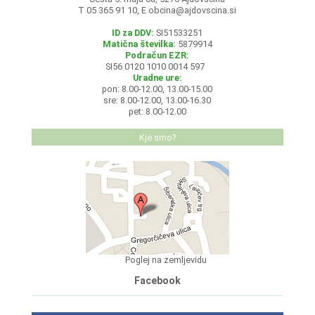
T 05 365 91 10, E
obcina@ajdovscina.si
ID za DDV:
SI51533251
Matična številka:
5879914
Podračun EZR:
SI56 0120 1010 0014 597
Uradne ure:
pon: 8.00-12.00, 13.00-15.00
sre: 8.00-12.00, 13.00-16.30
pet: 8.00-12.00
Kje smo?
Poglej na zemljevidu
Facebook