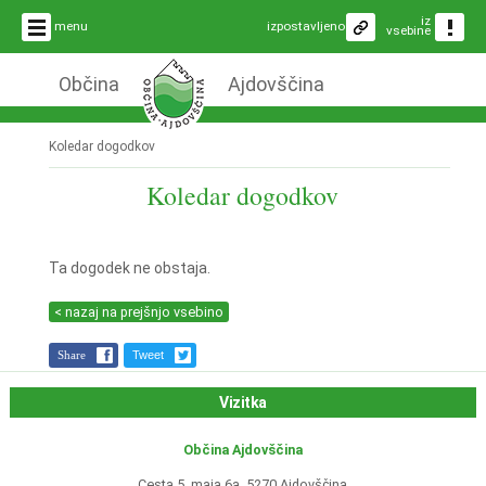
iz
menu
izpostavljeno
vsebine
Občina
Ajdovščina
Koledar dogodkov
Koledar dogodkov
Ta dogodek ne obstaja.
< nazaj na prejšnjo vsebino
Share
Tweet
Vizitka
Občina Ajdovščina
Cesta 5. maja 6a, 5270 Ajdovščina