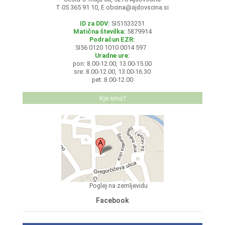
T 05 365 91 10, E
obcina@ajdovscina.si
ID za DDV:
SI51533251
Matična številka:
5879914
Podračun EZR:
SI56 0120 1010 0014 597
Uradne ure:
pon: 8.00-12.00, 13.00-15.00
sre: 8.00-12.00, 13.00-16.30
pet: 8.00-12.00
Kje smo?
Poglej na zemljevidu
Facebook