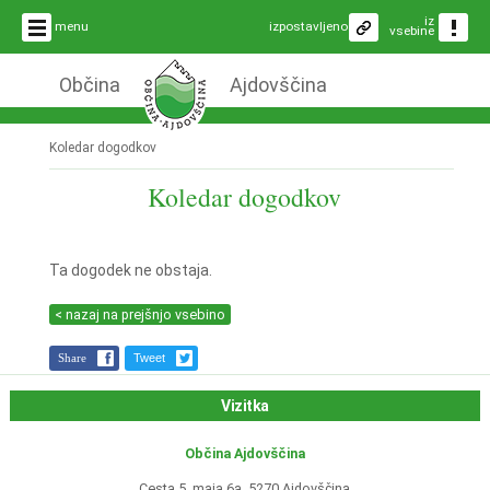
iz
menu
izpostavljeno
vsebine
Občina
Ajdovščina
Koledar dogodkov
Koledar dogodkov
Ta dogodek ne obstaja.
< nazaj na prejšnjo vsebino
Share
Tweet
Vizitka
Občina Ajdovščina
Cesta 5. maja 6a, 5270 Ajdovščina