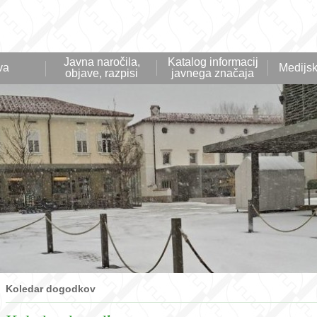
Javna naročila,
Katalog informacij
va
Medijsk
objave, razpisi
javnega značaja
Koledar dogodkov