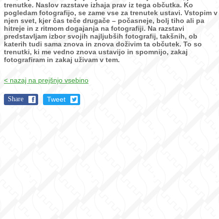
trenutke.
Naslov razstave izhaja prav iz tega občutka. Ko
pogledam fotografijo, se zame vse za trenutek ustavi. Vstopim v
njen svet, kjer čas teče drugače – počasneje, bolj tiho ali pa
hitreje in z ritmom dogajanja na fotografiji.
Na razstavi
predstavljam izbor svojih najljubših fotografij, takšnih, ob
katerih tudi sama znova in znova doživim ta občutek. To so
trenutki, ki me vedno znova ustavijo in spomnijo, zakaj
fotografiram in zakaj uživam v tem.
< nazaj na prejšnjo vsebino
Share
Tweet