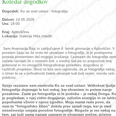
Koledar dogodkov
Dogodek:
Ko se svet ustavi - fotografija
Datum:
14.05.2026
Ura:
18:00
Kraj:
Ajdovščina
Lokacija:
Galerija Hiša mladih
Sem Anamarija Bajc in zaključujem 4. letnik gimnazije v Ajdovščini. V
prostem času se že vrsto let ukvarjam s fotografijo, ki je postopoma
postala pomemben del mojega izražanja. Ljubezen do fotografije se
začela razvijati že v osnovni šoli, v srednji šoli pa so prepoznali moj
potencial in mi omogočili fotografiranje prireditev, dogodkov in
različnih projektov. Skozi ta leta sem ugotovila, da je fotografija nekaj,
s čimer bi se v prihodnosti želela ukvarjati tudi bolj resno, morda celo
poklicno.
Svojo razstavo sem naslovila Ko se svet ustavi.
Velikokrat ljudje
fotografije dojemajo le kot nekaj, kar shranimo in potem nanje
pozabimo. Zame pa fotografija ni le podoba – je nekaj živega. K
jo pogledam, v njej vidim dogajanje, začutim energijo in se lahk
popolnoma vživim v njeno zgodbo. Moja mama rada pove, da
sem to “fotografsko žilico” dobila prav zaradi tega, ker je med
nosečnostjo urejala poročne fotografije. Mogoče je res nekaj na
tem, saj tudi sama najraje ujamem in ohranjam srečne, pristne