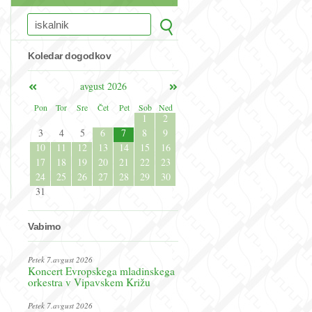
Koledar dogodkov
avgust 2026
Pon
Tor
Sre
Čet
Pet
Sob
Ned
1
2
3
4
5
6
7
8
9
10
11
12
13
14
15
16
17
18
19
20
21
22
23
24
25
26
27
28
29
30
31
Vabimo
Petek 7.avgust 2026
Koncert Evropskega mladinskega
orkestra v Vipavskem Križu
Petek 7.avgust 2026