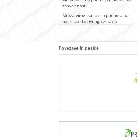
zasvojenosti
Mreža virov pomoči in podpore na
področju duševnega zdravja
Povezave in pasice