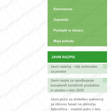
Koronavirus
Sopotniki
Postopki in obrazci
sep>
Moja pobuda
JAVNI RAZPIS
Javni natečaj - višji svetovalec
za prostor
Javni razpis za spodbujanje
inovativnih turističnih produktov
in storitev v letu 2026
Javni poziv za dodelitev subvencij
za obnovo fasad na območju
Ajdovščina - mestno jedro v letu