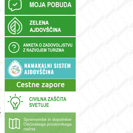
m
o
o
Spremembe in dopolnitve
Občinskega prostorskega
načrta