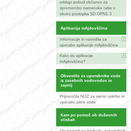
oddajo pobud občanov za
spremembo namenske rabe v
okviru postopka SD OPN1-3
Aplikacija mAjdovščina
Informacije in navodila za
uporabo aplikacije mAjdovščina
Kako do aplikacije
mAjdovščina?
Obvestilo za uporabnike vode
iz zasebnih vodovodov in
zajetij
Priporočila NIJZ za varno oskrbo in
uporabo pitne vode
Kam po pomoč ob duševnih
stiskah
Viri pomoči na področju nekemičnih