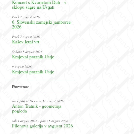
Koncert s Kvartetom Duh - v
sklopu šagre na Ustjah
Petek 7.avgust 2026
6. Slovenski zamejski jamboree
2026
Petek 7.avgust 2026
Kašev letni vrt
Sobota 8.avgust 2026
Krajevni praznik Ustje
9.avgust 2026
Krajevni praznik Ustje
Razstave
sre 1.julij 2026 - pon 31.avgust 2026
Anton Tratnik - geometrija
pogleda
sob 1.avgust 2026 - pon 31.avgust 2026
Pilonova galerija v avgustu 2026