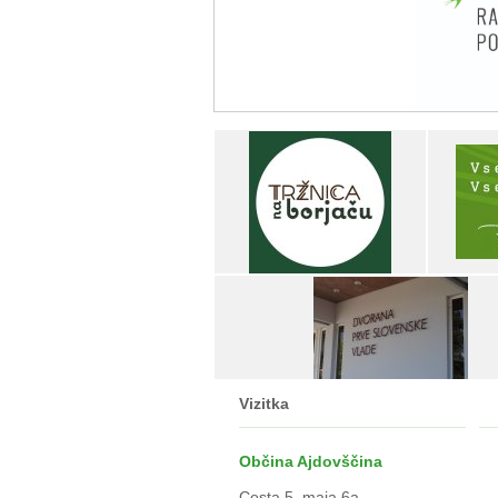
Vizitka
Občina Ajdovščina
Cesta 5. maja 6a