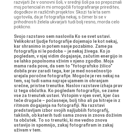
razvijati že v osnovni šoli, v srednji šoli pa so prepoznali
moj potencial in mi omogočili fotografiranje prireditev,
dogodkov in različnih projektov. Skozi ta leta sem
ugotovila, da je fotografija nekaj, s čimer bi se v
prihodnosti želela ukvarjati tudi bolj resno, morda celo
poklicno.
Svojo razstavo sem naslovila Ko se svet ustavi.
Velikokrat ljudje fotografije dojemajo le kot nekaj,
kar shranimo in potem nanje pozabimo. Zame pa
fotografija ni le podoba – je nekaj živega. Ko jo
pogledam, v njej vidim dogajanje, začutim energijo in
se lahko popolnoma vživim v njeno zgodbo. Moja
mama rada pove, da sem to “fotografsko žilico”
dobila prav zaradi tega, ker je med nosečnostjo
urejala poročne fotografije. Mogoče je res nekaj na
tem, saj tudi sama najraje ujamem in ohranjam
srečne, pristne trenutke.
Naslov razstave izhaja prav
iz tega občutka. Ko pogledam fotografijo, se zame
vse za trenutek ustavi. Vstopim v njen svet, kjer čas
teče drugače – počasneje, bolj tiho ali pa hitreje in z
ritmom dogajanja na fotografiji.
Na razstavi
predstavljam izbor svojih najljubših fotografij,
takšnih, ob katerih tudi sama znova in znova doživim
ta občutek. To so trenutki, ki me vedno znova
ustavijo in spomnijo, zakaj fotografiram in zakaj
uživam v tem.