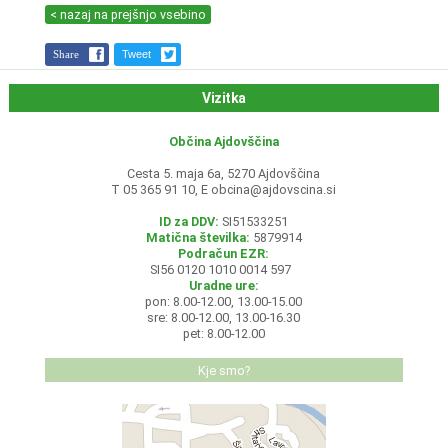
< nazaj na prejšnjo vsebino
Share
Tweet
Vizitka
Občina Ajdovščina
Cesta 5. maja 6a, 5270 Ajdovščina
T 05 365 91 10, E
obcina@ajdovscina.si
ID za DDV:
SI51533251
Matična številka:
5879914
Podračun EZR:
SI56 0120 1010 0014 597
Uradne ure:
pon: 8.00-12.00, 13.00-15.00
sre: 8.00-12.00, 13.00-16.30
pet: 8.00-12.00
Kje smo?