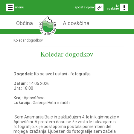
iz
menu
izpostavljeno
vsebine
Občina
Ajdovščina
Koledar dogodkov
Koledar dogodkov
Dogodek:
Ko se svet ustavi - fotografija
Datum:
14.05.2026
Ura:
18:00
Kraj:
Ajdovščina
Lokacija:
Galerija Hiša mladih
Sem Anamarija Bajc in zaključujem 4. letnik gimnazije v
Ajdovščini. V prostem času se že vrsto let ukvarjam s
fotografijo, ki je postopoma postala pomemben del
mojega izražanja. Ljubezen do fotografije sem začela