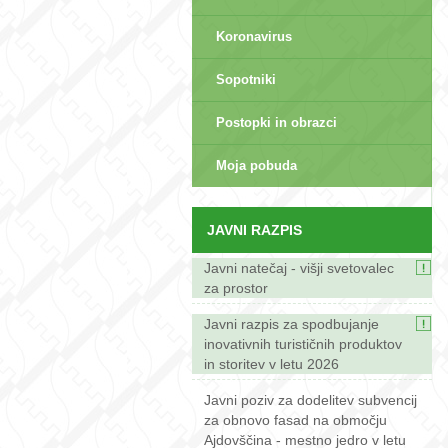
Koronavirus
Sopotniki
Postopki in obrazci
sep>
Moja pobuda
JAVNI RAZPIS
Javni natečaj - višji svetovalec
za prostor
Javni razpis za spodbujanje
inovativnih turističnih produktov
in storitev v letu 2026
Javni poziv za dodelitev subvencij
za obnovo fasad na območju
Ajdovščina - mestno jedro v letu