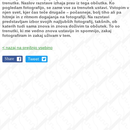
trenutke.
Naslov razstave izhaja prav iz tega občutka. Ko
pogledam fotografijo, se zame vse za trenutek ustavi. Vstopim v
njen svet, kjer čas teče drugače – počasneje, bolj tiho ali pa
hitreje in z ritmom dogajanja na fotografiji.
Na razstavi
predstavljam izbor svojih najljubših fotografij, takšnih, ob
katerih tudi sama znova in znova doživim ta občutek. To so
trenutki, ki me vedno znova ustavijo in spomnijo, zakaj
fotografiram in zakaj uživam v tem.
< nazaj na prejšnjo vsebino
Share
Tweet