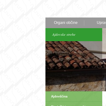
Organi občine
Upra
Ajdovske strehe
Ajdovščina