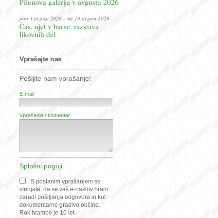
Pilonova galerija v avgustu 2026
pon 3.avgust 2026 - sre 19.avgust 2026
Čas, ujet v barve. razstava
likovnih del
Vprašajte nas
Pošljite nam vprašanje!
E-mail
Vprašanje / komentar
Splošni pogoji
S poslanim vprašanjem se
strinjate, da se vaš e-naslov hrani
zaradi pošiljanja odgovora in kot
dokumentarno gradivo občine.
Rok hrambe je 10 let.