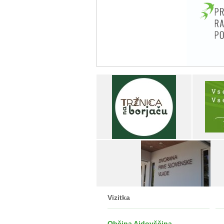
Vizitka
Občina Ajdovščina