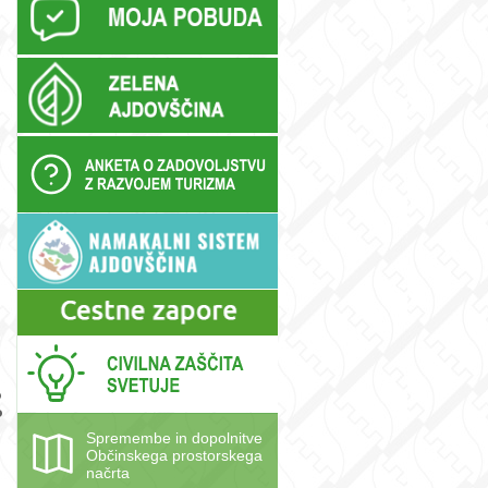
m
o
o
Spremembe in dopolnitve
Občinskega prostorskega
načrta