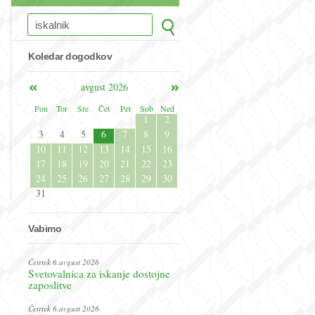
Koledar dogodkov
avgust 2026
Pon
Tor
Sre
Čet
Pet
Sob
Ned
1
2
3
4
5
6
7
8
9
10
11
12
13
14
15
16
17
18
19
20
21
22
23
24
25
26
27
28
29
30
31
Vabimo
Četrtek 6.avgust 2026
Svetovalnica za iskanje dostojne
zaposlitve
Četrtek 6.avgust 2026