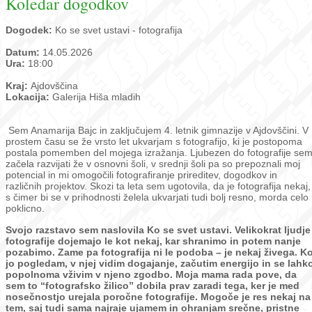
Koledar dogodkov
Dogodek:
Ko se svet ustavi - fotografija
Datum:
14.05.2026
Ura:
18:00
Kraj:
Ajdovščina
Lokacija:
Galerija Hiša mladih
Sem Anamarija Bajc in zaključujem 4. letnik gimnazije v Ajdovščini. V
prostem času se že vrsto let ukvarjam s fotografijo, ki je postopoma
postala pomemben del mojega izražanja. Ljubezen do fotografije se
začela razvijati že v osnovni šoli, v srednji šoli pa so prepoznali moj
potencial in mi omogočili fotografiranje prireditev, dogodkov in
različnih projektov. Skozi ta leta sem ugotovila, da je fotografija nekaj,
s čimer bi se v prihodnosti želela ukvarjati tudi bolj resno, morda celo
poklicno.
Svojo razstavo sem naslovila Ko se svet ustavi.
Velikokrat ljudje
fotografije dojemajo le kot nekaj, kar shranimo in potem nanje
pozabimo. Zame pa fotografija ni le podoba – je nekaj živega. K
jo pogledam, v njej vidim dogajanje, začutim energijo in se lahk
popolnoma vživim v njeno zgodbo. Moja mama rada pove, da
sem to “fotografsko žilico” dobila prav zaradi tega, ker je med
nosečnostjo urejala poročne fotografije. Mogoče je res nekaj na
tem, saj tudi sama najraje ujamem in ohranjam srečne, pristne