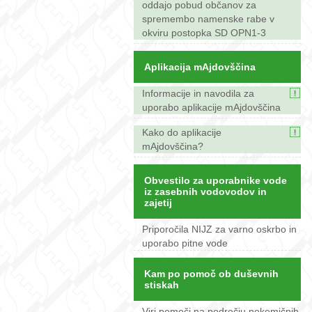
oddajo pobud občanov za
spremembo namenske rabe v
okviru postopka SD OPN1-3
Aplikacija mAjdovščina
Informacije in navodila za
uporabo aplikacije mAjdovščina
Kako do aplikacije
mAjdovščina?
Obvestilo za uporabnike vode
iz zasebnih vodovodov in
zajetij
Priporočila NIJZ za varno oskrbo in
uporabo pitne vode
Kam po pomoč ob duševnih
stiskah
Viri pomoči na področju nekemičnih