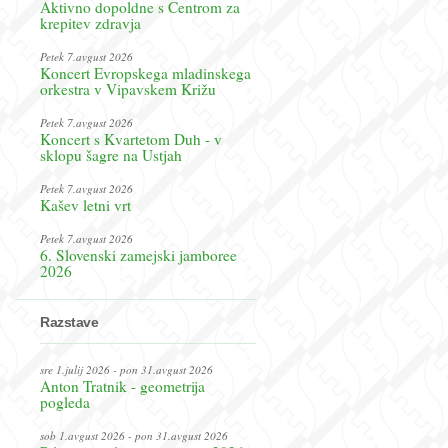
Aktivno dopoldne s Centrom za
krepitev zdravja
Petek 7.avgust 2026
Koncert Evropskega mladinskega
orkestra v Vipavskem Križu
Petek 7.avgust 2026
Koncert s Kvartetom Duh - v
sklopu šagre na Ustjah
Petek 7.avgust 2026
Kašev letni vrt
Petek 7.avgust 2026
6. Slovenski zamejski jamboree
2026
Razstave
sre 1.julij 2026 - pon 31.avgust 2026
Anton Tratnik - geometrija
pogleda
sob 1.avgust 2026 - pon 31.avgust 2026