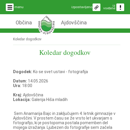
iz
menu
izpostavljeno
vsebine
Občina
Ajdovščina
Koledar dogodkov
Koledar dogodkov
Dogodek:
Ko se svet ustavi - fotografija
Datum:
14.05.2026
Ura:
18:00
Kraj:
Ajdovščina
Lokacija:
Galerija Hiša mladih
Sem Anamarija Bajc in zaključujem 4. letnik gimnazije v
Ajdovščini. V prostem času se že vrsto let ukvarjam s
fotografijo, ki je postopoma postala pomemben del
mojega izražanja. Ljubezen do fotografije sem začela