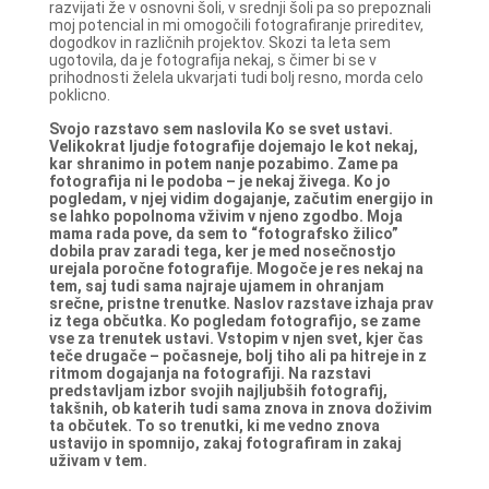
razvijati že v osnovni šoli, v srednji šoli pa so prepoznali
moj potencial in mi omogočili fotografiranje prireditev,
dogodkov in različnih projektov. Skozi ta leta sem
ugotovila, da je fotografija nekaj, s čimer bi se v
prihodnosti želela ukvarjati tudi bolj resno, morda celo
poklicno.
Svojo razstavo sem naslovila Ko se svet ustavi.
Velikokrat ljudje fotografije dojemajo le kot nekaj,
kar shranimo in potem nanje pozabimo. Zame pa
fotografija ni le podoba – je nekaj živega. Ko jo
pogledam, v njej vidim dogajanje, začutim energijo in
se lahko popolnoma vživim v njeno zgodbo. Moja
mama rada pove, da sem to “fotografsko žilico”
dobila prav zaradi tega, ker je med nosečnostjo
urejala poročne fotografije. Mogoče je res nekaj na
tem, saj tudi sama najraje ujamem in ohranjam
srečne, pristne trenutke.
Naslov razstave izhaja prav
iz tega občutka. Ko pogledam fotografijo, se zame
vse za trenutek ustavi. Vstopim v njen svet, kjer čas
teče drugače – počasneje, bolj tiho ali pa hitreje in z
ritmom dogajanja na fotografiji.
Na razstavi
predstavljam izbor svojih najljubših fotografij,
takšnih, ob katerih tudi sama znova in znova doživim
ta občutek. To so trenutki, ki me vedno znova
ustavijo in spomnijo, zakaj fotografiram in zakaj
uživam v tem.