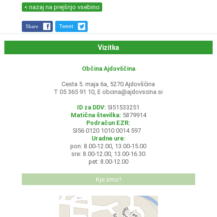
< nazaj na prejšnjo vsebino
Share
Tweet
Vizitka
Občina Ajdovščina
Cesta 5. maja 6a, 5270 Ajdovščina
T 05 365 91 10, E
obcina@ajdovscina.si
ID za DDV:
SI51533251
Matična številka:
5879914
Podračun EZR:
SI56 0120 1010 0014 597
Uradne ure:
pon: 8.00-12.00, 13.00-15.00
sre: 8.00-12.00, 13.00-16.30
pet: 8.00-12.00
Kje smo?