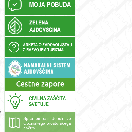
m
o
o
Spremembe in dopolnitve
Občinskega prostorskega
načrta