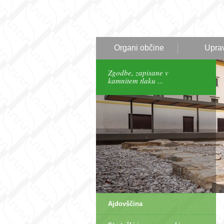
Organi občine
Upra
Zgodbe, zapisane v
kamnitem tlaku ...
Ajdovščina