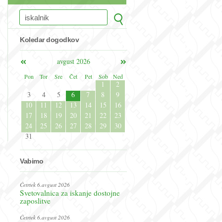
Koledar dogodkov
avgust 2026
Pon
Tor
Sre
Čet
Pet
Sob
Ned
1
2
3
4
5
6
7
8
9
10
11
12
13
14
15
16
17
18
19
20
21
22
23
24
25
26
27
28
29
30
31
Vabimo
Četrtek 6.avgust 2026
Svetovalnica za iskanje dostojne
zaposlitve
Četrtek 6.avgust 2026