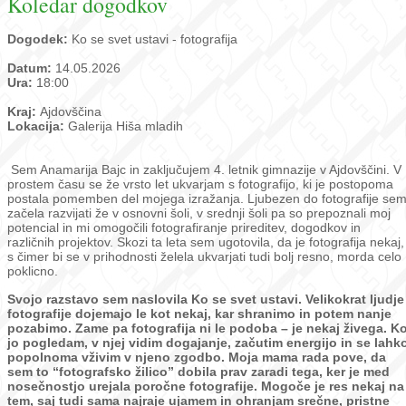
Koledar dogodkov
Dogodek:
Ko se svet ustavi - fotografija
Datum:
14.05.2026
Ura:
18:00
Kraj:
Ajdovščina
Lokacija:
Galerija Hiša mladih
Sem Anamarija Bajc in zaključujem 4. letnik gimnazije v Ajdovščini. V
prostem času se že vrsto let ukvarjam s fotografijo, ki je postopoma
postala pomemben del mojega izražanja. Ljubezen do fotografije se
začela razvijati že v osnovni šoli, v srednji šoli pa so prepoznali moj
potencial in mi omogočili fotografiranje prireditev, dogodkov in
različnih projektov. Skozi ta leta sem ugotovila, da je fotografija nekaj,
s čimer bi se v prihodnosti želela ukvarjati tudi bolj resno, morda celo
poklicno.
Svojo razstavo sem naslovila Ko se svet ustavi.
Velikokrat ljudje
fotografije dojemajo le kot nekaj, kar shranimo in potem nanje
pozabimo. Zame pa fotografija ni le podoba – je nekaj živega. K
jo pogledam, v njej vidim dogajanje, začutim energijo in se lahk
popolnoma vživim v njeno zgodbo. Moja mama rada pove, da
sem to “fotografsko žilico” dobila prav zaradi tega, ker je med
nosečnostjo urejala poročne fotografije. Mogoče je res nekaj na
tem, saj tudi sama najraje ujamem in ohranjam srečne, pristne