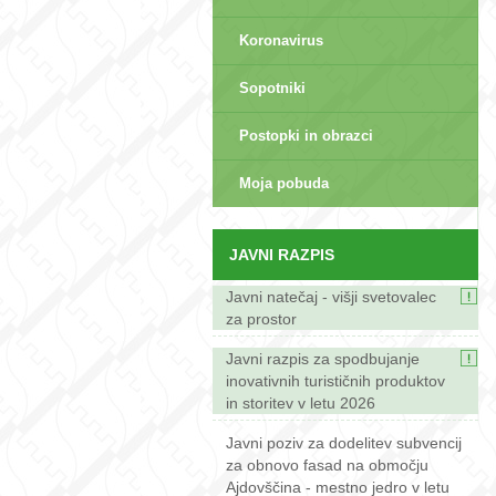
Koronavirus
Sopotniki
Postopki in obrazci
sep>
Moja pobuda
JAVNI RAZPIS
Javni natečaj - višji svetovalec
za prostor
Javni razpis za spodbujanje
inovativnih turističnih produktov
in storitev v letu 2026
Javni poziv za dodelitev subvencij
za obnovo fasad na območju
Ajdovščina - mestno jedro v letu