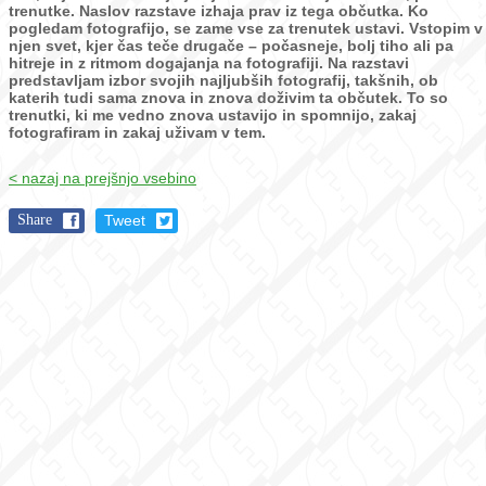
trenutke.
Naslov razstave izhaja prav iz tega občutka. Ko
pogledam fotografijo, se zame vse za trenutek ustavi. Vstopim v
njen svet, kjer čas teče drugače – počasneje, bolj tiho ali pa
hitreje in z ritmom dogajanja na fotografiji.
Na razstavi
predstavljam izbor svojih najljubših fotografij, takšnih, ob
katerih tudi sama znova in znova doživim ta občutek. To so
trenutki, ki me vedno znova ustavijo in spomnijo, zakaj
fotografiram in zakaj uživam v tem.
< nazaj na prejšnjo vsebino
Share
Tweet