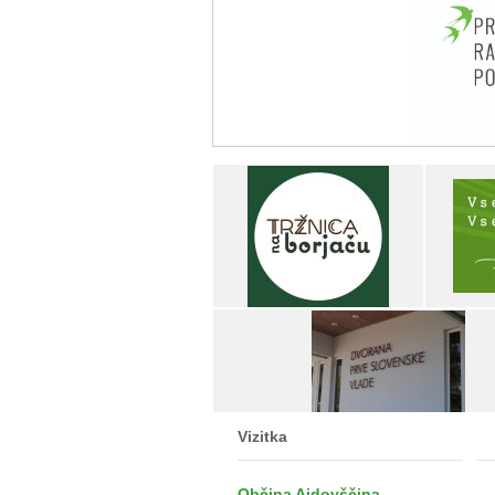
Vizitka
Občina Ajdovščina