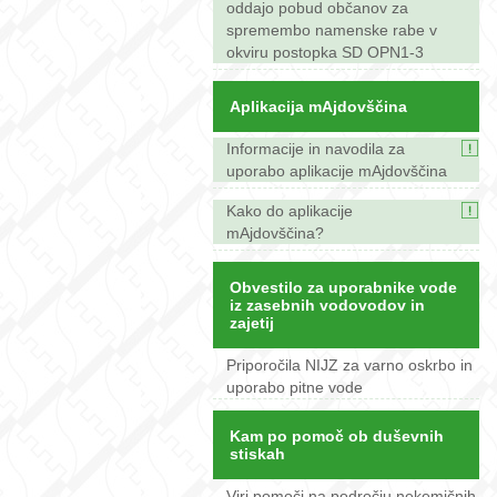
oddajo pobud občanov za
spremembo namenske rabe v
okviru postopka SD OPN1-3
Aplikacija mAjdovščina
Informacije in navodila za
uporabo aplikacije mAjdovščina
Kako do aplikacije
mAjdovščina?
Obvestilo za uporabnike vode
iz zasebnih vodovodov in
zajetij
Priporočila NIJZ za varno oskrbo in
uporabo pitne vode
Kam po pomoč ob duševnih
stiskah
Viri pomoči na področju nekemičnih