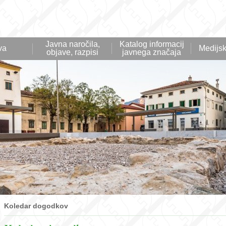
Javna naročila,
Katalog informacij
va
Medijsk
objave, razpisi
javnega značaja
Koledar dogodkov