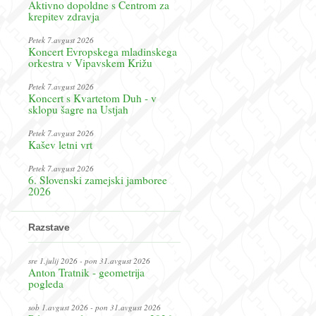
Aktivno dopoldne s Centrom za
krepitev zdravja
Petek 7.avgust 2026
Koncert Evropskega mladinskega
orkestra v Vipavskem Križu
Petek 7.avgust 2026
Koncert s Kvartetom Duh - v
sklopu šagre na Ustjah
Petek 7.avgust 2026
Kašev letni vrt
Petek 7.avgust 2026
6. Slovenski zamejski jamboree
2026
Razstave
sre 1.julij 2026 - pon 31.avgust 2026
Anton Tratnik - geometrija
pogleda
sob 1.avgust 2026 - pon 31.avgust 2026