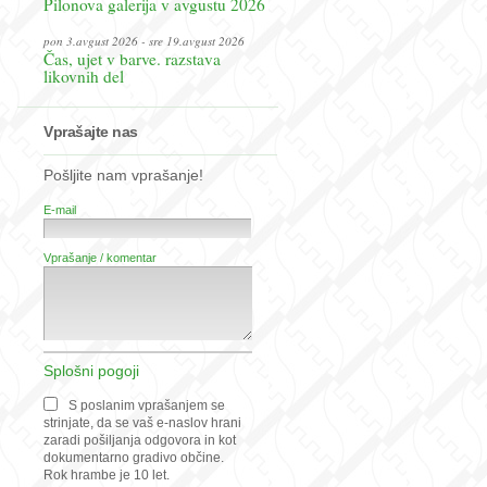
Pilonova galerija v avgustu 2026
pon 3.avgust 2026 - sre 19.avgust 2026
Čas, ujet v barve. razstava
likovnih del
Vprašajte nas
Pošljite nam vprašanje!
E-mail
Vprašanje / komentar
Splošni pogoji
S poslanim vprašanjem se
strinjate, da se vaš e-naslov hrani
zaradi pošiljanja odgovora in kot
dokumentarno gradivo občine.
Rok hrambe je 10 let.