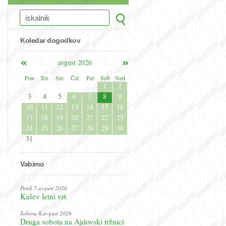
Koledar dogodkov
avgust 2026
Pon
Tor
Sre
Čet
Pet
Sob
Ned
1
2
3
4
5
6
7
8
9
10
11
12
13
14
15
16
17
18
19
20
21
22
23
24
25
26
27
28
29
30
31
Vabimo
Petek 7.avgust 2026
Kašev letni vrt
Sobota 8.avgust 2026
Druga sobota na Ajdovski tržnici