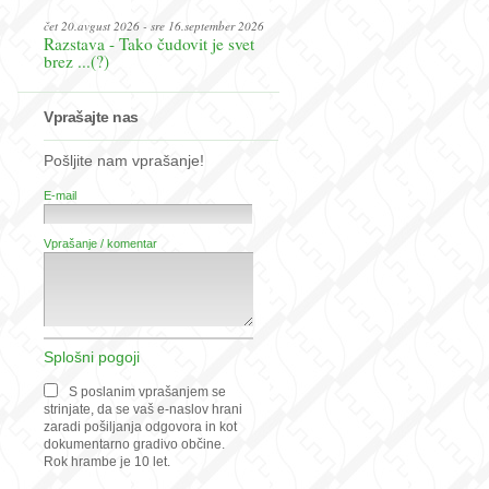
čet 20.avgust 2026 - sre 16.september 2026
Razstava - Tako čudovit je svet
brez ...(?)
Vprašajte nas
Pošljite nam vprašanje!
E-mail
Vprašanje / komentar
Splošni pogoji
S poslanim vprašanjem se
strinjate, da se vaš e-naslov hrani
zaradi pošiljanja odgovora in kot
dokumentarno gradivo občine.
Rok hrambe je 10 let.