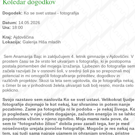
Koledar dogodkov
Dogodek:
Ko se svet ustavi - fotografija
Datum:
14.05.2026
Ura:
18:00
Kraj:
Ajdovščina
Lokacija:
Galerija Hiša mladih
Sem Anamarija Bajc in zaključujem 4. letnik gimnazije v Ajdovščini. V
prostem času se že vrsto let ukvarjam s fotografijo, ki je postopoma
postala pomemben del mojega izražanja. Ljubezen do fotografije se
začela razvijati že v osnovni šoli, v srednji šoli pa so prepoznali moj
potencial in mi omogočili fotografiranje prireditev, dogodkov in
različnih projektov. Skozi ta leta sem ugotovila, da je fotografija nekaj,
s čimer bi se v prihodnosti želela ukvarjati tudi bolj resno, morda celo
poklicno.
Svojo razstavo sem naslovila Ko se svet ustavi.
Velikokrat ljudje
fotografije dojemajo le kot nekaj, kar shranimo in potem nanje
pozabimo. Zame pa fotografija ni le podoba – je nekaj živega. K
jo pogledam, v njej vidim dogajanje, začutim energijo in se lahk
popolnoma vživim v njeno zgodbo. Moja mama rada pove, da
sem to “fotografsko žilico” dobila prav zaradi tega, ker je med
nosečnostjo urejala poročne fotografije. Mogoče je res nekaj na
tem, saj tudi sama najraje ujamem in ohranjam srečne, pristne