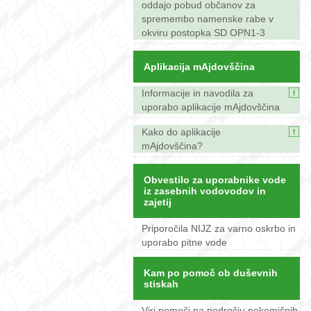
oddajo pobud občanov za
spremembo namenske rabe v
okviru postopka SD OPN1-3
Aplikacija mAjdovščina
Informacije in navodila za
uporabo aplikacije mAjdovščina
Kako do aplikacije
mAjdovščina?
Obvestilo za uporabnike vode
iz zasebnih vodovodov in
zajetij
Priporočila NIJZ za varno oskrbo in
uporabo pitne vode
Kam po pomoč ob duševnih
stiskah
Viri pomoči na področju nekemičnih