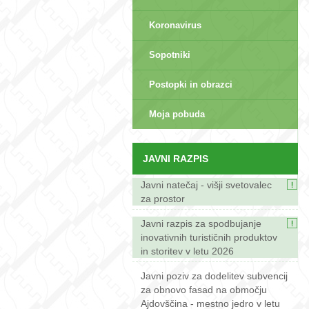
Koronavirus
Sopotniki
Postopki in obrazci
sep>
Moja pobuda
JAVNI RAZPIS
Javni natečaj - višji svetovalec
za prostor
Javni razpis za spodbujanje
inovativnih turističnih produktov
in storitev v letu 2026
Javni poziv za dodelitev subvencij
za obnovo fasad na območju
Ajdovščina - mestno jedro v letu