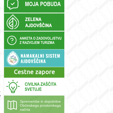
m
o
o
Spremembe in dopolnitve
Občinskega prostorskega
načrta