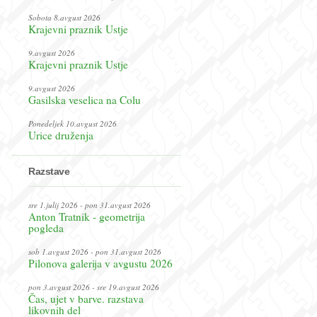
Sobota 8.avgust 2026
Krajevni praznik Ustje
9.avgust 2026
Krajevni praznik Ustje
9.avgust 2026
Gasilska veselica na Colu
Ponedeljek 10.avgust 2026
Urice druženja
Razstave
sre 1.julij 2026 - pon 31.avgust 2026
Anton Tratnik - geometrija
pogleda
sob 1.avgust 2026 - pon 31.avgust 2026
Pilonova galerija v avgustu 2026
pon 3.avgust 2026 - sre 19.avgust 2026
Čas, ujet v barve. razstava
likovnih del