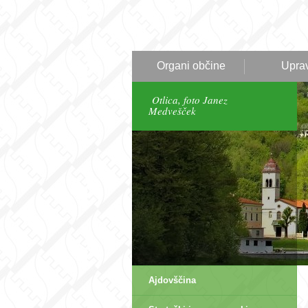
Organi občine
Upra
Otlica, foto Janez
Medvešček
Ajdovščina