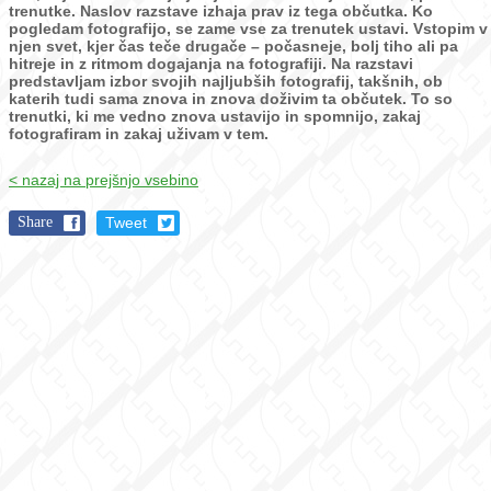
trenutke.
Naslov razstave izhaja prav iz tega občutka. Ko
pogledam fotografijo, se zame vse za trenutek ustavi. Vstopim v
njen svet, kjer čas teče drugače – počasneje, bolj tiho ali pa
hitreje in z ritmom dogajanja na fotografiji.
Na razstavi
predstavljam izbor svojih najljubših fotografij, takšnih, ob
katerih tudi sama znova in znova doživim ta občutek. To so
trenutki, ki me vedno znova ustavijo in spomnijo, zakaj
fotografiram in zakaj uživam v tem.
< nazaj na prejšnjo vsebino
Share
Tweet