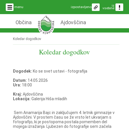
iz
menu
izpostavljeno
vsebine
Občina
Ajdovščina
Koledar dogodkov
Koledar dogodkov
Dogodek:
Ko se svet ustavi - fotografija
Datum:
14.05.2026
Ura:
18:00
Kraj:
Ajdovščina
Lokacija:
Galerija Hiša mladih
Sem Anamarija Bajc in zaključujem 4. letnik gimnazije v
Ajdovščini. V prostem času se že vrsto let ukvarjam s
fotografijo, ki je postopoma postala pomemben del
mojega izražanja. Ljubezen do fotografije sem začela