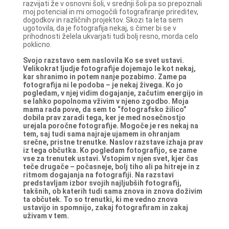
razvijati že v osnovni šoli, v srednji šoli pa so prepoznali
moj potencial in mi omogočili fotografiranje prireditev,
dogodkov in različnih projektov. Skozi ta leta sem
ugotovila, da je fotografija nekaj, s čimer bi se v
prihodnosti želela ukvarjati tudi bolj resno, morda celo
poklicno.
Svojo razstavo sem naslovila Ko se svet ustavi.
Velikokrat ljudje fotografije dojemajo le kot nekaj,
kar shranimo in potem nanje pozabimo. Zame pa
fotografija ni le podoba – je nekaj živega. Ko jo
pogledam, v njej vidim dogajanje, začutim energijo in
se lahko popolnoma vživim v njeno zgodbo. Moja
mama rada pove, da sem to “fotografsko žilico”
dobila prav zaradi tega, ker je med nosečnostjo
urejala poročne fotografije. Mogoče je res nekaj na
tem, saj tudi sama najraje ujamem in ohranjam
srečne, pristne trenutke.
Naslov razstave izhaja prav
iz tega občutka. Ko pogledam fotografijo, se zame
vse za trenutek ustavi. Vstopim v njen svet, kjer čas
teče drugače – počasneje, bolj tiho ali pa hitreje in z
ritmom dogajanja na fotografiji.
Na razstavi
predstavljam izbor svojih najljubših fotografij,
takšnih, ob katerih tudi sama znova in znova doživim
ta občutek. To so trenutki, ki me vedno znova
ustavijo in spomnijo, zakaj fotografiram in zakaj
uživam v tem.