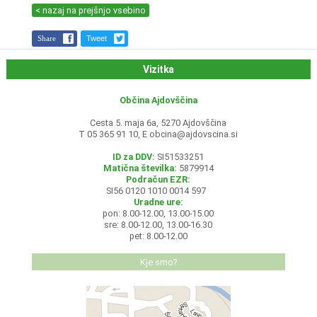
< nazaj na prejšnjo vsebino
Share
Tweet
Vizitka
Občina Ajdovščina
Cesta 5. maja 6a, 5270 Ajdovščina
T 05 365 91 10, E
obcina@ajdovscina.si
ID za DDV:
SI51533251
Matična številka:
5879914
Podračun EZR:
SI56 0120 1010 0014 597
Uradne ure:
pon: 8.00-12.00, 13.00-15.00
sre: 8.00-12.00, 13.00-16.30
pet: 8.00-12.00
Kje smo?