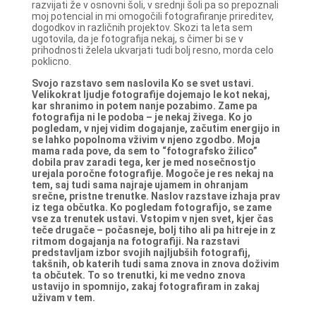
razvijati že v osnovni šoli, v srednji šoli pa so prepoznali
moj potencial in mi omogočili fotografiranje prireditev,
dogodkov in različnih projektov. Skozi ta leta sem
ugotovila, da je fotografija nekaj, s čimer bi se v
prihodnosti želela ukvarjati tudi bolj resno, morda celo
poklicno.
Svojo razstavo sem naslovila Ko se svet ustavi.
Velikokrat ljudje fotografije dojemajo le kot nekaj,
kar shranimo in potem nanje pozabimo. Zame pa
fotografija ni le podoba – je nekaj živega. Ko jo
pogledam, v njej vidim dogajanje, začutim energijo in
se lahko popolnoma vživim v njeno zgodbo. Moja
mama rada pove, da sem to “fotografsko žilico”
dobila prav zaradi tega, ker je med nosečnostjo
urejala poročne fotografije. Mogoče je res nekaj na
tem, saj tudi sama najraje ujamem in ohranjam
srečne, pristne trenutke.
Naslov razstave izhaja prav
iz tega občutka. Ko pogledam fotografijo, se zame
vse za trenutek ustavi. Vstopim v njen svet, kjer čas
teče drugače – počasneje, bolj tiho ali pa hitreje in z
ritmom dogajanja na fotografiji.
Na razstavi
predstavljam izbor svojih najljubših fotografij,
takšnih, ob katerih tudi sama znova in znova doživim
ta občutek. To so trenutki, ki me vedno znova
ustavijo in spomnijo, zakaj fotografiram in zakaj
uživam v tem.