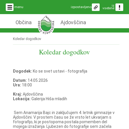
iz
menu
izpostavljeno
vsebine
Občina
Ajdovščina
Koledar dogodkov
Koledar dogodkov
Dogodek:
Ko se svet ustavi - fotografija
Datum:
14.05.2026
Ura:
18:00
Kraj:
Ajdovščina
Lokacija:
Galerija Hiša mladih
Sem Anamarija Bajc in zaključujem 4. letnik gimnazije v
Ajdovščini. V prostem času se že vrsto let ukvarjam s
fotografijo, ki je postopoma postala pomemben del
mojega izražanja. Ljubezen do fotografije sem začela