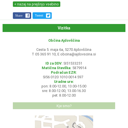
< nazaj na prejšnjo vsebino
Share
Tweet
Vizitka
Občina Ajdovščina
Cesta 5. maja 6a, 5270 Ajdovščina
T 05 365 91 10, E
obcina@ajdovscina.si
ID za DDV:
SI51533251
Matična številka:
5879914
Podračun EZR:
SI56 0120 1010 0014 597
Uradne ure:
pon: 8.00-12.00, 13.00-15.00
sre: 8.00-12.00, 13.00-16.30
pet: 8.00-12.00
Kje smo?