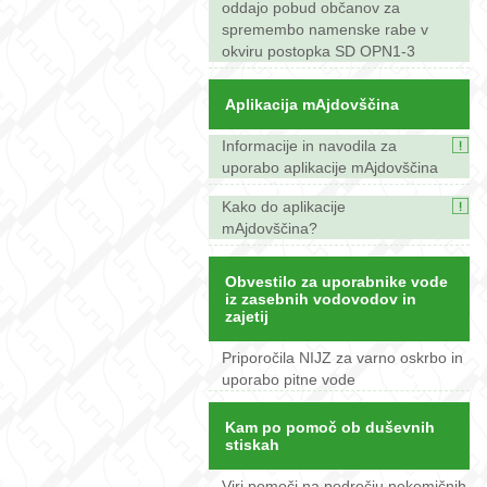
oddajo pobud občanov za
spremembo namenske rabe v
okviru postopka SD OPN1-3
Aplikacija mAjdovščina
Informacije in navodila za
uporabo aplikacije mAjdovščina
Kako do aplikacije
mAjdovščina?
Obvestilo za uporabnike vode
iz zasebnih vodovodov in
zajetij
Priporočila NIJZ za varno oskrbo in
uporabo pitne vode
Kam po pomoč ob duševnih
stiskah
Viri pomoči na področju nekemičnih