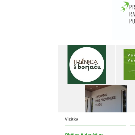
Vizitka
Občina Ajdovščina