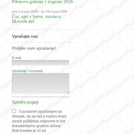
Pilonova galerija v avgustu 2026
pon 3.avgust 2026 - sre 19.avgust 2026
Čas, ujet v barve. razstava
likovnih del
Vprašajte nas
Pošljite nam vprašanje!
E-mail
Vprašanje / komentar
Splošni pogoji
S poslanim vprašanjem se
strinjate, da se vaš e-naslov hrani
zaradi pošiljanja odgovora in kot
dokumentarno gradivo občine.
Rok hrambe je 10 let.