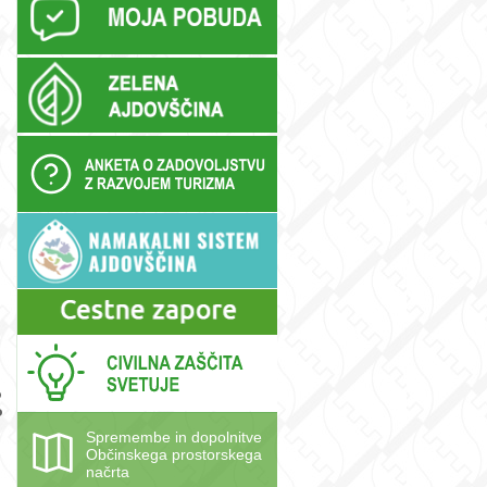
m
o
o
Spremembe in dopolnitve
Občinskega prostorskega
načrta