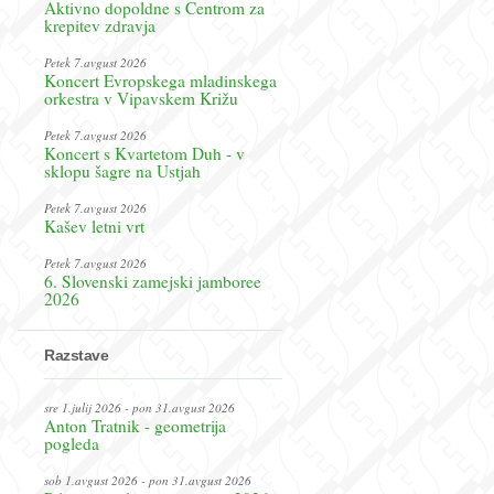
Aktivno dopoldne s Centrom za
krepitev zdravja
Petek 7.avgust 2026
Koncert Evropskega mladinskega
orkestra v Vipavskem Križu
Petek 7.avgust 2026
Koncert s Kvartetom Duh - v
sklopu šagre na Ustjah
Petek 7.avgust 2026
Kašev letni vrt
Petek 7.avgust 2026
6. Slovenski zamejski jamboree
2026
Razstave
sre 1.julij 2026 - pon 31.avgust 2026
Anton Tratnik - geometrija
pogleda
sob 1.avgust 2026 - pon 31.avgust 2026