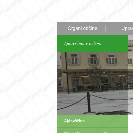
Organi občine
Upra
Ajdovščina v belem.
Ajdovščina