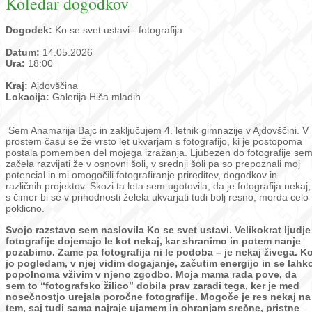
Koledar dogodkov
Dogodek:
Ko se svet ustavi - fotografija
Datum:
14.05.2026
Ura:
18:00
Kraj:
Ajdovščina
Lokacija:
Galerija Hiša mladih
Sem Anamarija Bajc in zaključujem 4. letnik gimnazije v Ajdovščini. V
prostem času se že vrsto let ukvarjam s fotografijo, ki je postopoma
postala pomemben del mojega izražanja. Ljubezen do fotografije se
začela razvijati že v osnovni šoli, v srednji šoli pa so prepoznali moj
potencial in mi omogočili fotografiranje prireditev, dogodkov in
različnih projektov. Skozi ta leta sem ugotovila, da je fotografija nekaj,
s čimer bi se v prihodnosti želela ukvarjati tudi bolj resno, morda celo
poklicno.
Svojo razstavo sem naslovila Ko se svet ustavi.
Velikokrat ljudje
fotografije dojemajo le kot nekaj, kar shranimo in potem nanje
pozabimo. Zame pa fotografija ni le podoba – je nekaj živega. K
jo pogledam, v njej vidim dogajanje, začutim energijo in se lahk
popolnoma vživim v njeno zgodbo. Moja mama rada pove, da
sem to “fotografsko žilico” dobila prav zaradi tega, ker je med
nosečnostjo urejala poročne fotografije. Mogoče je res nekaj na
tem, saj tudi sama najraje ujamem in ohranjam srečne, pristne