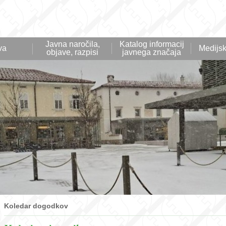
Javna naročila,
Katalog informacij
va
Medijsk
objave, razpisi
javnega značaja
Koledar dogodkov