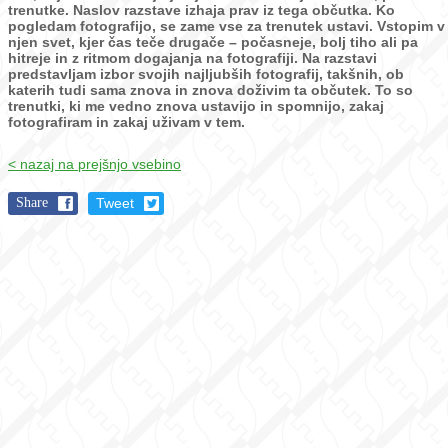
trenutke.
Naslov razstave izhaja prav iz tega občutka. Ko
pogledam fotografijo, se zame vse za trenutek ustavi. Vstopim v
njen svet, kjer čas teče drugače – počasneje, bolj tiho ali pa
hitreje in z ritmom dogajanja na fotografiji.
Na razstavi
predstavljam izbor svojih najljubših fotografij, takšnih, ob
katerih tudi sama znova in znova doživim ta občutek. To so
trenutki, ki me vedno znova ustavijo in spomnijo, zakaj
fotografiram in zakaj uživam v tem.
< nazaj na prejšnjo vsebino
Share
Tweet