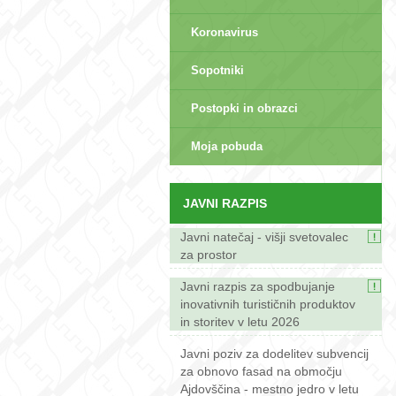
Koronavirus
Sopotniki
Postopki in obrazci
sep>
Moja pobuda
JAVNI RAZPIS
Javni natečaj - višji svetovalec
za prostor
Javni razpis za spodbujanje
inovativnih turističnih produktov
in storitev v letu 2026
Javni poziv za dodelitev subvencij
za obnovo fasad na območju
Ajdovščina - mestno jedro v letu