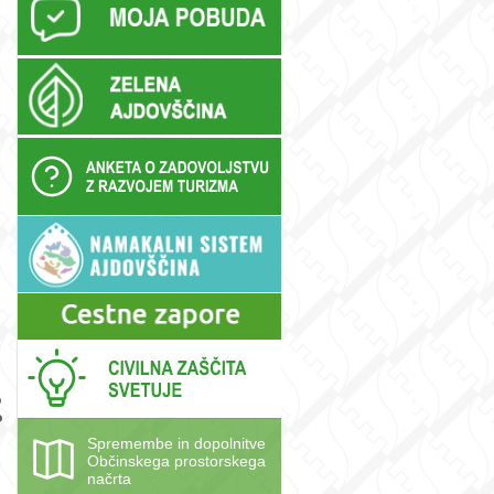
m
o
o
Spremembe in dopolnitve
Občinskega prostorskega
načrta