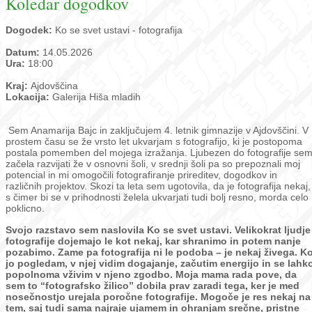
Koledar dogodkov
Dogodek:
Ko se svet ustavi - fotografija
Datum:
14.05.2026
Ura:
18:00
Kraj:
Ajdovščina
Lokacija:
Galerija Hiša mladih
Sem Anamarija Bajc in zaključujem 4. letnik gimnazije v Ajdovščini. V
prostem času se že vrsto let ukvarjam s fotografijo, ki je postopoma
postala pomemben del mojega izražanja. Ljubezen do fotografije se
začela razvijati že v osnovni šoli, v srednji šoli pa so prepoznali moj
potencial in mi omogočili fotografiranje prireditev, dogodkov in
različnih projektov. Skozi ta leta sem ugotovila, da je fotografija nekaj,
s čimer bi se v prihodnosti želela ukvarjati tudi bolj resno, morda celo
poklicno.
Svojo razstavo sem naslovila Ko se svet ustavi.
Velikokrat ljudje
fotografije dojemajo le kot nekaj, kar shranimo in potem nanje
pozabimo. Zame pa fotografija ni le podoba – je nekaj živega. K
jo pogledam, v njej vidim dogajanje, začutim energijo in se lahk
popolnoma vživim v njeno zgodbo. Moja mama rada pove, da
sem to “fotografsko žilico” dobila prav zaradi tega, ker je med
nosečnostjo urejala poročne fotografije. Mogoče je res nekaj na
tem, saj tudi sama najraje ujamem in ohranjam srečne, pristne