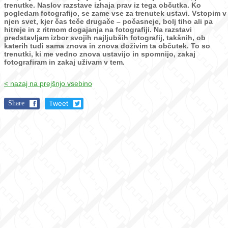
trenutke.
Naslov razstave izhaja prav iz tega občutka. Ko
pogledam fotografijo, se zame vse za trenutek ustavi. Vstopim v
njen svet, kjer čas teče drugače – počasneje, bolj tiho ali pa
hitreje in z ritmom dogajanja na fotografiji.
Na razstavi
predstavljam izbor svojih najljubših fotografij, takšnih, ob
katerih tudi sama znova in znova doživim ta občutek. To so
trenutki, ki me vedno znova ustavijo in spomnijo, zakaj
fotografiram in zakaj uživam v tem.
< nazaj na prejšnjo vsebino
Share
Tweet