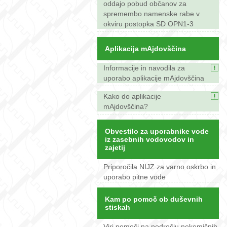
oddajo pobud občanov za
spremembo namenske rabe v
okviru postopka SD OPN1-3
Aplikacija mAjdovščina
Informacije in navodila za
uporabo aplikacije mAjdovščina
Kako do aplikacije
mAjdovščina?
Obvestilo za uporabnike vode
iz zasebnih vodovodov in
zajetij
Priporočila NIJZ za varno oskrbo in
uporabo pitne vode
Kam po pomoč ob duševnih
stiskah
Viri pomoči na področju nekemičnih