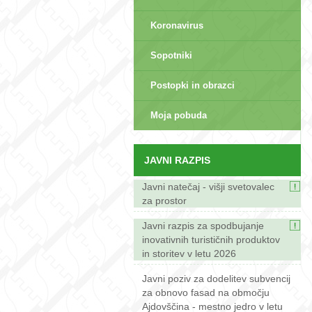
Koronavirus
Sopotniki
Postopki in obrazci
sep>
Moja pobuda
JAVNI RAZPIS
Javni natečaj - višji svetovalec
za prostor
Javni razpis za spodbujanje
inovativnih turističnih produktov
in storitev v letu 2026
Javni poziv za dodelitev subvencij
za obnovo fasad na območju
Ajdovščina - mestno jedro v letu