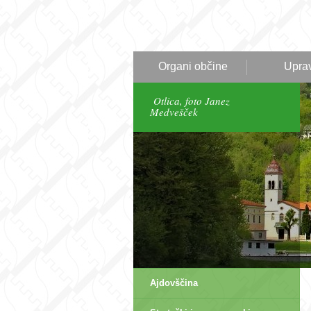
Organi občine
Upra
Otlica, foto Janez
Medvešček
Ajdovščina