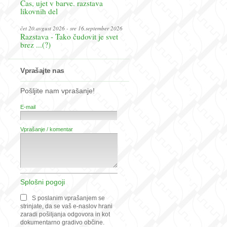
Čas, ujet v barve. razstava
likovnih del
čet 20.avgust 2026 - sre 16.september 2026
Razstava - Tako čudovit je svet
brez ...(?)
Vprašajte nas
Pošljite nam vprašanje!
E-mail
Vprašanje / komentar
Splošni pogoji
S poslanim vprašanjem se
strinjate, da se vaš e-naslov hrani
zaradi pošiljanja odgovora in kot
dokumentarno gradivo občine.