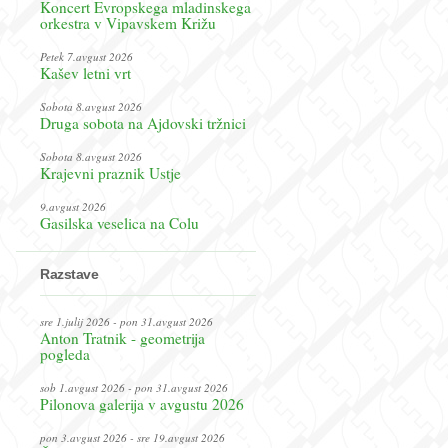
Koncert Evropskega mladinskega
orkestra v Vipavskem Križu
Petek 7.avgust 2026
Kašev letni vrt
Sobota 8.avgust 2026
Druga sobota na Ajdovski tržnici
Sobota 8.avgust 2026
Krajevni praznik Ustje
9.avgust 2026
Gasilska veselica na Colu
Razstave
sre 1.julij 2026 - pon 31.avgust 2026
Anton Tratnik - geometrija
pogleda
sob 1.avgust 2026 - pon 31.avgust 2026
Pilonova galerija v avgustu 2026
pon 3.avgust 2026 - sre 19.avgust 2026