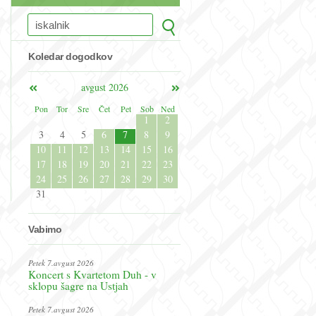
Koledar dogodkov
avgust 2026
Pon
Tor
Sre
Čet
Pet
Sob
Ned
1
2
3
4
5
6
7
8
9
10
11
12
13
14
15
16
17
18
19
20
21
22
23
24
25
26
27
28
29
30
31
Vabimo
Petek 7.avgust 2026
Koncert s Kvartetom Duh - v
sklopu šagre na Ustjah
Petek 7.avgust 2026