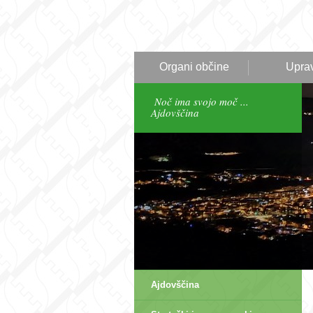
Organi občine
Upra
Noč ima svojo moč ...
Ajdovščina
Ajdovščina