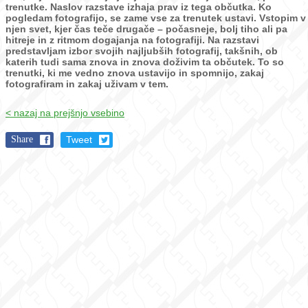
trenutke.
Naslov razstave izhaja prav iz tega občutka. Ko
pogledam fotografijo, se zame vse za trenutek ustavi. Vstopim v
njen svet, kjer čas teče drugače – počasneje, bolj tiho ali pa
hitreje in z ritmom dogajanja na fotografiji.
Na razstavi
predstavljam izbor svojih najljubših fotografij, takšnih, ob
katerih tudi sama znova in znova doživim ta občutek. To so
trenutki, ki me vedno znova ustavijo in spomnijo, zakaj
fotografiram in zakaj uživam v tem.
< nazaj na prejšnjo vsebino
Share
Tweet