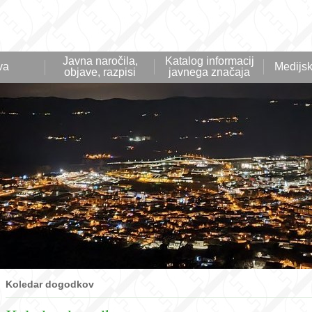
Javna naročila,
Katalog informacij
va
Medijsk
objave, razpisi
javnega značaja
Koledar dogodkov