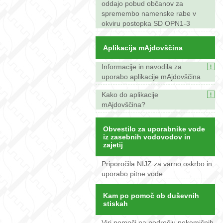
oddajo pobud občanov za
spremembo namenske rabe v
okviru postopka SD OPN1-3
Aplikacija mAjdovščina
Informacije in navodila za
uporabo aplikacije mAjdovščina
Kako do aplikacije
mAjdovščina?
Obvestilo za uporabnike vode
iz zasebnih vodovodov in
zajetij
Priporočila NIJZ za varno oskrbo in
uporabo pitne vode
Kam po pomoč ob duševnih
stiskah
Viri pomoči na področju nekemičnih