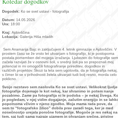
Koledar dogodkov
Dogodek:
Ko se svet ustavi - fotografija
Datum:
14.05.2026
Ura:
18:00
Kraj:
Ajdovščina
Lokacija:
Galerija Hiša mladih
Sem Anamarija Bajc in zaključujem 4. letnik gimnazije v Ajdovščini. V
prostem času se že vrsto let ukvarjam s fotografijo, ki je postopoma
postala pomemben del mojega izražanja. Ljubezen do fotografije se
začela razvijati že v osnovni šoli, v srednji šoli pa so prepoznali moj
potencial in mi omogočili fotografiranje prireditev, dogodkov in
različnih projektov. Skozi ta leta sem ugotovila, da je fotografija nekaj,
s čimer bi se v prihodnosti želela ukvarjati tudi bolj resno, morda celo
poklicno.
Svojo razstavo sem naslovila Ko se svet ustavi.
Velikokrat ljudje
fotografije dojemajo le kot nekaj, kar shranimo in potem nanje
pozabimo. Zame pa fotografija ni le podoba – je nekaj živega. K
jo pogledam, v njej vidim dogajanje, začutim energijo in se lahk
popolnoma vživim v njeno zgodbo. Moja mama rada pove, da
sem to “fotografsko žilico” dobila prav zaradi tega, ker je med
nosečnostjo urejala poročne fotografije. Mogoče je res nekaj na
tem, saj tudi sama najraje ujamem in ohranjam srečne, pristne