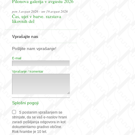
Pilonova galerija v avgustu 2026
pon 3.avgust 2026 - sre 19.avgust 2026
Čas, ujet v barve. razstava
likovnih del
Vprašajte nas
Pošljite nam vprašanje!
E-mail
Vprašanje / komentar
Splošni pogoji
S poslanim vprašanjem se
strinjate, da se vaš e-naslov hrani
zaradi pošiljanja odgovora in kot
dokumentarno gradivo občine.
Rok hrambe je 10 let.