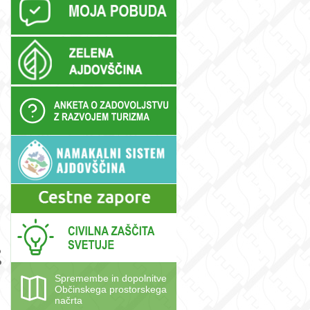
m
o
o
Spremembe in dopolnitve
Občinskega prostorskega
načrta