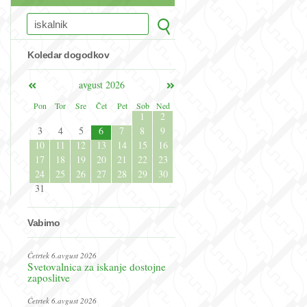
Koledar dogodkov
avgust 2026
Pon
Tor
Sre
Čet
Pet
Sob
Ned
1
2
3
4
5
6
7
8
9
10
11
12
13
14
15
16
17
18
19
20
21
22
23
24
25
26
27
28
29
30
31
Vabimo
Četrtek 6.avgust 2026
Svetovalnica za iskanje dostojne
zaposlitve
Četrtek 6.avgust 2026