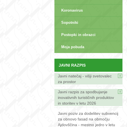
Koronavirus
Sopotniki
Postopki in obrazci
sep>
Moja pobuda
JAVNI RAZPIS
Javni natečaj - višji svetovalec
za prostor
Javni razpis za spodbujanje
inovativnih turističnih produktov
in storitev v letu 2026
Javni poziv za dodelitev subvencij
za obnovo fasad na območju
Ajdovščina - mestno jedro v letu