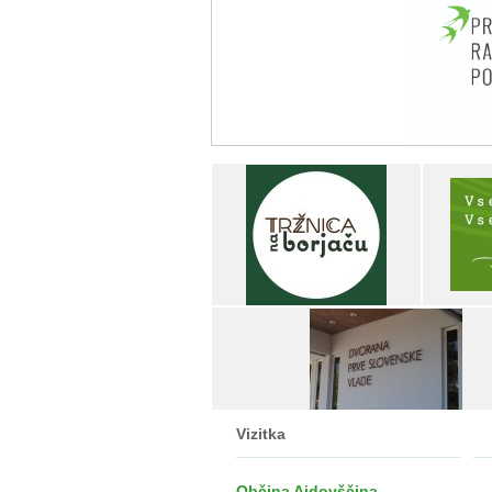
Vizitka
Občina Ajdovščina