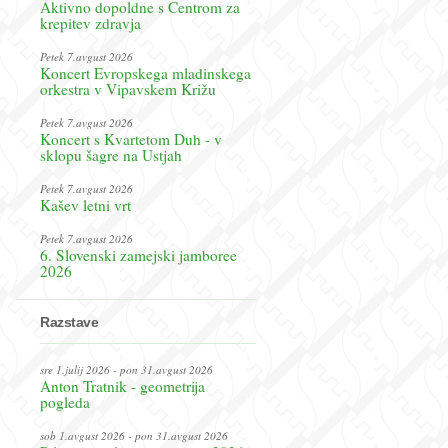
Aktivno dopoldne s Centrom za
krepitev zdravja
Petek 7.avgust 2026
Koncert Evropskega mladinskega
orkestra v Vipavskem Križu
Petek 7.avgust 2026
Koncert s Kvartetom Duh - v
sklopu šagre na Ustjah
Petek 7.avgust 2026
Kašev letni vrt
Petek 7.avgust 2026
6. Slovenski zamejski jamboree
2026
Razstave
sre 1.julij 2026 - pon 31.avgust 2026
Anton Tratnik - geometrija
pogleda
sob 1.avgust 2026 - pon 31.avgust 2026