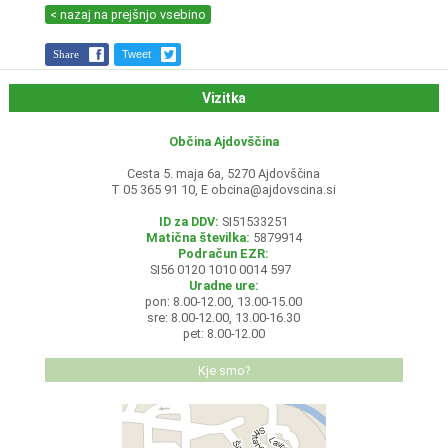
< nazaj na prejšnjo vsebino
Share
Tweet
Vizitka
Občina Ajdovščina
Cesta 5. maja 6a, 5270 Ajdovščina
T 05 365 91 10, E
obcina@ajdovscina.si
ID za DDV:
SI51533251
Matična številka:
5879914
Podračun EZR:
SI56 0120 1010 0014 597
Uradne ure:
pon: 8.00-12.00, 13.00-15.00
sre: 8.00-12.00, 13.00-16.30
pet: 8.00-12.00
Kje smo?