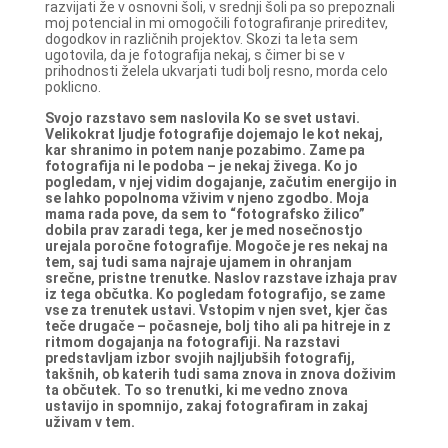
razvijati že v osnovni šoli, v srednji šoli pa so prepoznali
moj potencial in mi omogočili fotografiranje prireditev,
dogodkov in različnih projektov. Skozi ta leta sem
ugotovila, da je fotografija nekaj, s čimer bi se v
prihodnosti želela ukvarjati tudi bolj resno, morda celo
poklicno.
Svojo razstavo sem naslovila Ko se svet ustavi.
Velikokrat ljudje fotografije dojemajo le kot nekaj,
kar shranimo in potem nanje pozabimo. Zame pa
fotografija ni le podoba – je nekaj živega. Ko jo
pogledam, v njej vidim dogajanje, začutim energijo in
se lahko popolnoma vživim v njeno zgodbo. Moja
mama rada pove, da sem to “fotografsko žilico”
dobila prav zaradi tega, ker je med nosečnostjo
urejala poročne fotografije. Mogoče je res nekaj na
tem, saj tudi sama najraje ujamem in ohranjam
srečne, pristne trenutke.
Naslov razstave izhaja prav
iz tega občutka. Ko pogledam fotografijo, se zame
vse za trenutek ustavi. Vstopim v njen svet, kjer čas
teče drugače – počasneje, bolj tiho ali pa hitreje in z
ritmom dogajanja na fotografiji.
Na razstavi
predstavljam izbor svojih najljubših fotografij,
takšnih, ob katerih tudi sama znova in znova doživim
ta občutek. To so trenutki, ki me vedno znova
ustavijo in spomnijo, zakaj fotografiram in zakaj
uživam v tem.