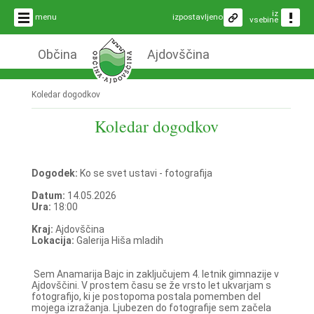
iz
menu
izpostavljeno
vsebine
Občina
Ajdovščina
Koledar dogodkov
Koledar dogodkov
Dogodek:
Ko se svet ustavi - fotografija
Datum:
14.05.2026
Ura:
18:00
Kraj:
Ajdovščina
Lokacija:
Galerija Hiša mladih
Sem Anamarija Bajc in zaključujem 4. letnik gimnazije v
Ajdovščini. V prostem času se že vrsto let ukvarjam s
fotografijo, ki je postopoma postala pomemben del
mojega izražanja. Ljubezen do fotografije sem začela