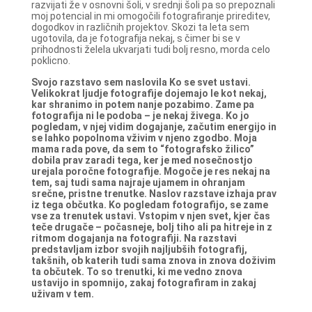
razvijati že v osnovni šoli, v srednji šoli pa so prepoznali
moj potencial in mi omogočili fotografiranje prireditev,
dogodkov in različnih projektov. Skozi ta leta sem
ugotovila, da je fotografija nekaj, s čimer bi se v
prihodnosti želela ukvarjati tudi bolj resno, morda celo
poklicno.
Svojo razstavo sem naslovila Ko se svet ustavi.
Velikokrat ljudje fotografije dojemajo le kot nekaj,
kar shranimo in potem nanje pozabimo. Zame pa
fotografija ni le podoba – je nekaj živega. Ko jo
pogledam, v njej vidim dogajanje, začutim energijo in
se lahko popolnoma vživim v njeno zgodbo. Moja
mama rada pove, da sem to “fotografsko žilico”
dobila prav zaradi tega, ker je med nosečnostjo
urejala poročne fotografije. Mogoče je res nekaj na
tem, saj tudi sama najraje ujamem in ohranjam
srečne, pristne trenutke.
Naslov razstave izhaja prav
iz tega občutka. Ko pogledam fotografijo, se zame
vse za trenutek ustavi. Vstopim v njen svet, kjer čas
teče drugače – počasneje, bolj tiho ali pa hitreje in z
ritmom dogajanja na fotografiji.
Na razstavi
predstavljam izbor svojih najljubših fotografij,
takšnih, ob katerih tudi sama znova in znova doživim
ta občutek. To so trenutki, ki me vedno znova
ustavijo in spomnijo, zakaj fotografiram in zakaj
uživam v tem.