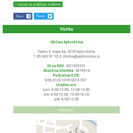
< nazaj na prejšnjo vsebino
Share
Tweet
Vizitka
Občina Ajdovščina
Cesta 5. maja 6a, 5270 Ajdovščina
T 05 365 91 10, E
obcina@ajdovscina.si
ID za DDV:
SI51533251
Matična številka:
5879914
Podračun EZR:
SI56 0120 1010 0014 597
Uradne ure:
pon: 8.00-12.00, 13.00-15.00
sre: 8.00-12.00, 13.00-16.30
pet: 8.00-12.00
Kje smo?