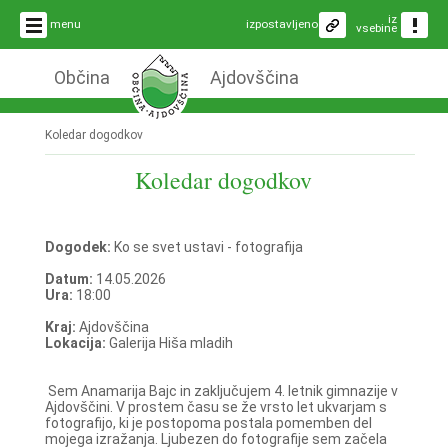
iz
menu
izpostavljeno
vsebine
Občina
Ajdovščina
Koledar dogodkov
Koledar dogodkov
Dogodek:
Ko se svet ustavi - fotografija
Datum:
14.05.2026
Ura:
18:00
Kraj:
Ajdovščina
Lokacija:
Galerija Hiša mladih
Sem Anamarija Bajc in zaključujem 4. letnik gimnazije v
Ajdovščini. V prostem času se že vrsto let ukvarjam s
fotografijo, ki je postopoma postala pomemben del
mojega izražanja. Ljubezen do fotografije sem začela