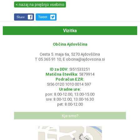
< nazaj na prejšnjo vsebino
Share
Tweet
Vizitka
Občina Ajdovščina
Cesta 5. maja 6a, 5270 Ajdovščina
T 05 365 91 10, E
obcina@ajdovscina.si
ID za DDV:
SI51533251
Matična številka:
5879914
Podračun EZR:
SI56 0120 1010 0014 597
Uradne ure:
pon: 8.00-12.00, 13.00-15.00
sre: 8.00-12.00, 13.00-16.30
pet: 8.00-12.00
Kje smo?