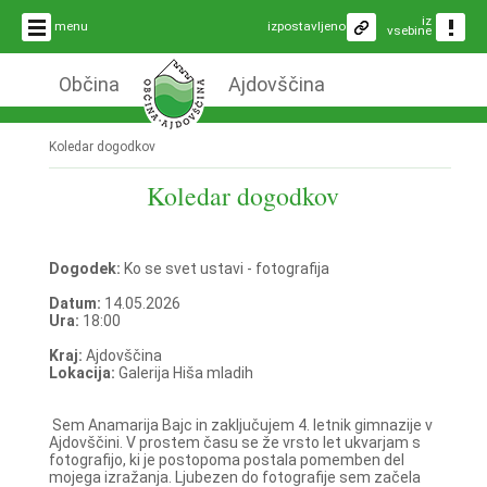
iz
menu
izpostavljeno
vsebine
Občina
Ajdovščina
Koledar dogodkov
Koledar dogodkov
Dogodek:
Ko se svet ustavi - fotografija
Datum:
14.05.2026
Ura:
18:00
Kraj:
Ajdovščina
Lokacija:
Galerija Hiša mladih
Sem Anamarija Bajc in zaključujem 4. letnik gimnazije v
Ajdovščini. V prostem času se že vrsto let ukvarjam s
fotografijo, ki je postopoma postala pomemben del
mojega izražanja. Ljubezen do fotografije sem začela