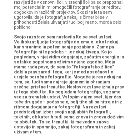
razvijati že v osnovni šoli, v srednji šoli pa so prepoznali
moj potencial in mi omogočili fotografiranje prireditev,
dogodkov in različnih projektov. Skozi ta leta sem
ugotovila, da je fotografija nekaj, s čimer bi se v
prihodnosti želela ukvarjati tudi bolj resno, morda celo
poklicno.
Svojo razstavo sem naslovila Ko se svet ustavi.
Velikokrat ljudje fotografije dojemajo le kot nekaj,
kar shranimo in potem nanje pozabimo. Zame pa
fotografija ni le podoba – je nekaj živega. Ko jo
pogledam, v njej vidim dogajanje, začutim energijo in
se lahko popolnoma vživim v njeno zgodbo. Moja
mama rada pove, da sem to “fotografsko žilico”
dobila prav zaradi tega, ker je med nosečnostjo
urejala poročne fotografije. Mogoče je res nekaj na
tem, saj tudi sama najraje ujamem in ohranjam
srečne, pristne trenutke.
Naslov razstave izhaja prav
iz tega občutka. Ko pogledam fotografijo, se zame
vse za trenutek ustavi. Vstopim v njen svet, kjer čas
teče drugače – počasneje, bolj tiho ali pa hitreje in z
ritmom dogajanja na fotografiji.
Na razstavi
predstavljam izbor svojih najljubših fotografij,
takšnih, ob katerih tudi sama znova in znova doživim
ta občutek. To so trenutki, ki me vedno znova
ustavijo in spomnijo, zakaj fotografiram in zakaj
uživam v tem.