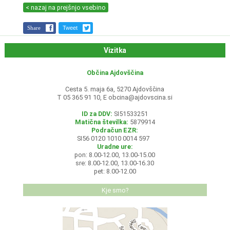
< nazaj na prejšnjo vsebino
Share
Tweet
Vizitka
Občina Ajdovščina
Cesta 5. maja 6a, 5270 Ajdovščina
T 05 365 91 10, E
obcina@ajdovscina.si
ID za DDV:
SI51533251
Matična številka:
5879914
Podračun EZR:
SI56 0120 1010 0014 597
Uradne ure:
pon: 8.00-12.00, 13.00-15.00
sre: 8.00-12.00, 13.00-16.30
pet: 8.00-12.00
Kje smo?