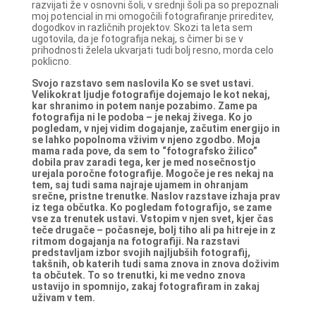
razvijati že v osnovni šoli, v srednji šoli pa so prepoznali
moj potencial in mi omogočili fotografiranje prireditev,
dogodkov in različnih projektov. Skozi ta leta sem
ugotovila, da je fotografija nekaj, s čimer bi se v
prihodnosti želela ukvarjati tudi bolj resno, morda celo
poklicno.
Svojo razstavo sem naslovila Ko se svet ustavi.
Velikokrat ljudje fotografije dojemajo le kot nekaj,
kar shranimo in potem nanje pozabimo. Zame pa
fotografija ni le podoba – je nekaj živega. Ko jo
pogledam, v njej vidim dogajanje, začutim energijo in
se lahko popolnoma vživim v njeno zgodbo. Moja
mama rada pove, da sem to “fotografsko žilico”
dobila prav zaradi tega, ker je med nosečnostjo
urejala poročne fotografije. Mogoče je res nekaj na
tem, saj tudi sama najraje ujamem in ohranjam
srečne, pristne trenutke.
Naslov razstave izhaja prav
iz tega občutka. Ko pogledam fotografijo, se zame
vse za trenutek ustavi. Vstopim v njen svet, kjer čas
teče drugače – počasneje, bolj tiho ali pa hitreje in z
ritmom dogajanja na fotografiji.
Na razstavi
predstavljam izbor svojih najljubših fotografij,
takšnih, ob katerih tudi sama znova in znova doživim
ta občutek. To so trenutki, ki me vedno znova
ustavijo in spomnijo, zakaj fotografiram in zakaj
uživam v tem.