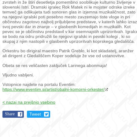
zvrsteh in že štiri desetletja pomembno sooblikuje kulturno življenje v
slovenski Istri. Dramski igralec Rok Matek ni le mojster odrske izreke
temveč ga odlikujeta tudi sonoren glas in izjemna muzikaličnost, zato
na njegovi igralski poti posebno mesto zavzemajo tiste vloge in pri
občinstvu zagotovo najbolj priljubljene predstave, v katerih lahko izraz
svoj pevski dar in znanje – v glasbenih komedijah in muzikalih. Kot
pevec se je občinstvu predstavil v kar osemnajstih uprizoritvah. Igralc
se bodo na odru pridružili še njegovi igralski in pevski kolegi , ki so
skupaj z njim nastopili v glasbenih uprizoritvah koprskega gledališča.
Orkestru bo dirigiral maestro Patrik Greblo, ki kot skladatelj, aranžer
ali dirigent z Gledališčem Koper sodeluje že vse od ustanovitve.
Obeta se res veličasten zaključek Larinega abonmaja!
Vljudno vabljeni.
Vstopnice najdete na portalu Eventim:
https://www.eventim.si/artist/obalni-komorni-orkester/
< nazaj na prejšnjo vsebino
Share
Tweet