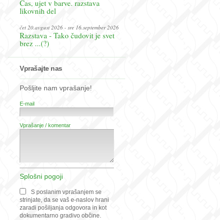
Čas, ujet v barve. razstava
likovnih del
čet 20.avgust 2026 - sre 16.september 2026
Razstava - Tako čudovit je svet
brez ...(?)
Vprašajte nas
Pošljite nam vprašanje!
E-mail
Vprašanje / komentar
Splošni pogoji
S poslanim vprašanjem se
strinjate, da se vaš e-naslov hrani
zaradi pošiljanja odgovora in kot
dokumentarno gradivo občine.