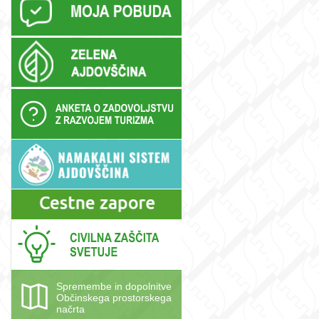
Spremembe in dopolnitve
Občinskega prostorskega
načrta