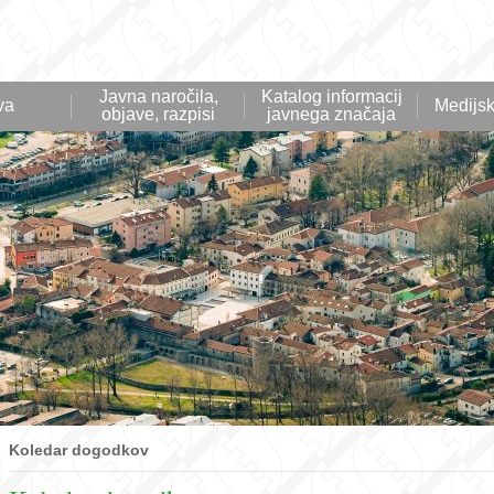
Javna naročila,
Katalog informacij
va
Medijsk
objave, razpisi
javnega značaja
Koledar dogodkov