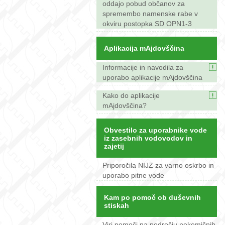
oddajo pobud občanov za
spremembo namenske rabe v
okviru postopka SD OPN1-3
Aplikacija mAjdovščina
Informacije in navodila za
uporabo aplikacije mAjdovščina
Kako do aplikacije
mAjdovščina?
Obvestilo za uporabnike vode
iz zasebnih vodovodov in
zajetij
Priporočila NIJZ za varno oskrbo in
uporabo pitne vode
Kam po pomoč ob duševnih
stiskah
Viri pomoči na področju nekemičnih