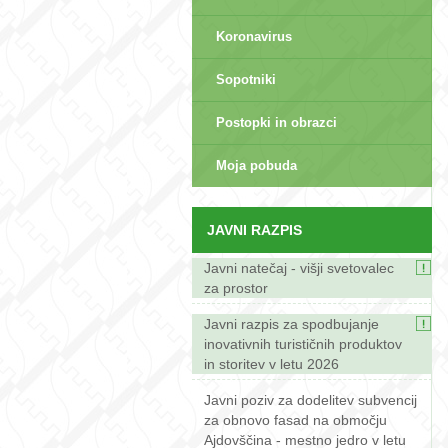
Koronavirus
Sopotniki
Postopki in obrazci
sep>
Moja pobuda
JAVNI RAZPIS
Javni natečaj - višji svetovalec
za prostor
Javni razpis za spodbujanje
inovativnih turističnih produktov
in storitev v letu 2026
Javni poziv za dodelitev subvencij
za obnovo fasad na območju
Ajdovščina - mestno jedro v letu