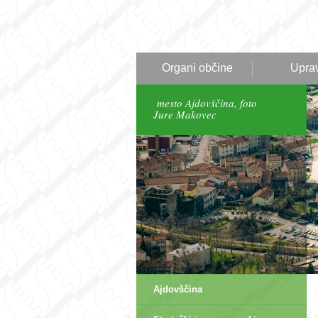
Organi občine
Upra
mesto Ajdovščina, foto
Jure Makovec
Ajdovščina