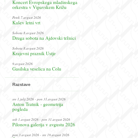
Koncert Evropskega mladinskega
orkestra v Vipavskem Križu
Petek 7.avgust 2026
Kašev letni vrt
Sobota 8.avgust 2026
Druga sobota na Ajdovski tržnici
Sobota 8.avgust 2026
Krajevni praznik Ustje
9.avgust 2026
Gasilska veselica na Colu
Razstave
sre 1.julij 2026 - pon 31.avgust 2026
Anton Tratnik - geometrija
pogleda
sob 1.avgust 2026 - pon 31.avgust 2026
Pilonova galerija v avgustu 2026
pon 3.avgust 2026 - sre 19.avgust 2026