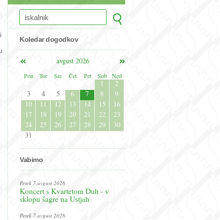
i
Koledar dogodkov
u
avgust 2026
Pon
Tor
Sre
Čet
Pet
Sob
Ned
1
2
3
4
5
6
7
8
9
10
11
12
13
14
15
16
17
18
19
20
21
22
23
24
25
26
27
28
29
30
31
Vabimo
Petek 7.avgust 2026
Koncert s Kvartetom Duh - v
sklopu šagre na Ustjah
Petek 7.avgust 2026