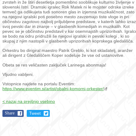
zvrsteh in že štiri desetletja pomembno sooblikuje kulturno življenje v
slovenski Istri. Dramski igralec Rok Matek ni le mojster odrske izreke
temveč ga odlikujeta tudi sonoren glas in izjemna muzikaličnost, zato
na njegovi igralski poti posebno mesto zavzemajo tiste vloge in pri
občinstvu zagotovo najbolj priljubljene predstave, v katerih lahko izraz
svoj pevski dar in znanje – v glasbenih komedijah in muzikalih. Kot
pevec se je občinstvu predstavil v kar osemnajstih uprizoritvah. Igralc
se bodo na odru pridružili še njegovi igralski in pevski kolegi , ki so
skupaj z njim nastopili v glasbenih uprizoritvah koprskega gledališča.
Orkestru bo dirigiral maestro Patrik Greblo, ki kot skladatelj, aranžer
ali dirigent z Gledališčem Koper sodeluje že vse od ustanovitve.
Obeta se res veličasten zaključek Larinega abonmaja!
Vljudno vabljeni.
Vstopnice najdete na portalu Eventim:
https://www.eventim.si/artist/obalni-komorni-orkester/
< nazaj na prejšnjo vsebino
Share
Tweet