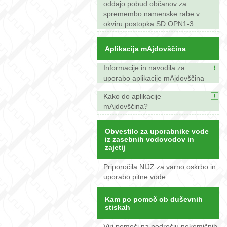
oddajo pobud občanov za
spremembo namenske rabe v
okviru postopka SD OPN1-3
Aplikacija mAjdovščina
Informacije in navodila za
uporabo aplikacije mAjdovščina
Kako do aplikacije
mAjdovščina?
Obvestilo za uporabnike vode
iz zasebnih vodovodov in
zajetij
Priporočila NIJZ za varno oskrbo in
uporabo pitne vode
Kam po pomoč ob duševnih
stiskah
Viri pomoči na področju nekemičnih