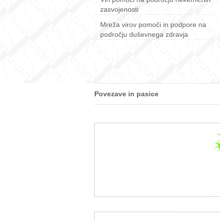
zasvojenosti
Mreža virov pomoči in podpore na
področju duševnega zdravja
Povezave in pasice