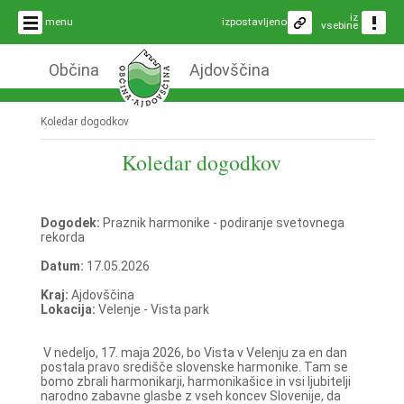
iz
menu
izpostavljeno
vsebine
Občina
Ajdovščina
Koledar dogodkov
Koledar dogodkov
Dogodek:
Praznik harmonike - podiranje svetovnega
rekorda
Datum:
17.05.2026
Kraj:
Ajdovščina
Lokacija:
Velenje - Vista park
V nedeljo, 17. maja 2026, bo Vista v Velenju za en dan
postala pravo središče slovenske harmonike. Tam se
bomo zbrali harmonikarji, harmonikašice in vsi ljubitelji
narodno zabavne glasbe z vseh koncev Slovenije, da