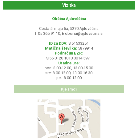
Vizitka
Občina Ajdovščina
Cesta 5. maja 6a, 5270 Ajdovščina
T 05 365 91 10, E
obcina@ajdovscina.si
ID za DDV:
SI51533251
Matična številka:
5879914
Podračun EZR:
SI56 0120 1010 0014 597
Uradne ure:
pon: 8.00-12.00, 13.00-15.00
sre: 8.00-12.00, 13.00-16.30
pet: 8.00-12.00
Kje smo?