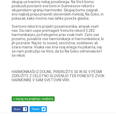
skupaj ustvarimo nekaj posebnega. Na Visti bomo
poskusili postaviti svetovni in Guinnessov rekord v
skupinskem igranju harmonike. Skupaj bomo zaigrali
eno najbolj prepoznavnih slovenskih melodij, Na Golici, in
pokazali, kako močno nas lahko poveže glasba.
Svetovni rekord ni projekt posameznika, ampak vseh
nas. Da nam uspe premagati trenutni rekord 5.282
harmonikarjev, potrebujemo prav vsak meh. Zato vas
prosimo, povabite vse harmonikarje in harmonikašice, ki
jih poznate. Naj bo to sosed, sestrična, sodelavec ali
stara mama. Vsaka vas ima vsaj enega muzikanta, naj
se nam pridružijo na Visti, da bo Na Golici odmevala kot
še nikoli.
HARMONIKAŠI IZ DOLINE, PRIDRUŽITE SE IN SE V PESMI
ZDRUŽITE Z CELOTNO SLOVENIJO TER PONESITE ZVOK
HARMONIKE V SAM SVETOVNI VRH.
< nazaj na prejšnjo vsebino
Share
Tweet