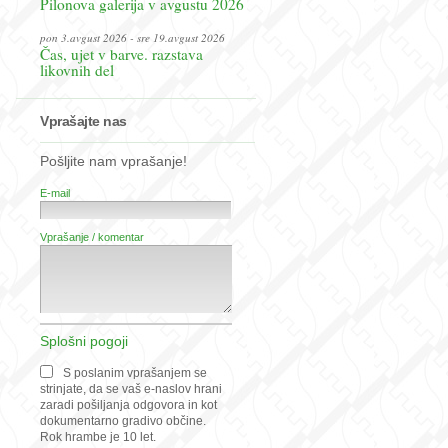
Pilonova galerija v avgustu 2026
pon 3.avgust 2026 - sre 19.avgust 2026
Čas, ujet v barve. razstava
likovnih del
Vprašajte nas
Pošljite nam vprašanje!
E-mail
Vprašanje / komentar
Splošni pogoji
S poslanim vprašanjem se
strinjate, da se vaš e-naslov hrani
zaradi pošiljanja odgovora in kot
dokumentarno gradivo občine.
Rok hrambe je 10 let.