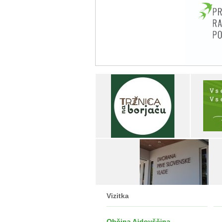
Vizitka
Občina Ajdovščina