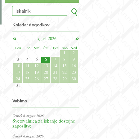
Koledar dogodkov
avgust 2026
Pon
Tor
Sre
Čet
Pet
Sob
Ned
1
2
3
4
5
6
7
8
9
10
11
12
13
14
15
16
17
18
19
20
21
22
23
24
25
26
27
28
29
30
31
Vabimo
Četrtek 6.avgust 2026
Svetovalnica za iskanje dostojne
zaposlitve
Četrtek 6.avgust 2026