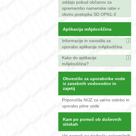
oddajo pobud občanov za
spremembo namenske rabe v
okviru postopka SD OPN1-3
Aplikacija mAjdovščina
Informacije in navodila za
uporabo aplikacije mAjdovščina
Kako do aplikacije
mAjdovščina?
Obvestilo za uporabnike vode
iz zasebnih vodovodov in
zajetij
Priporočila NIJZ za varno oskrbo in
uporabo pitne vode
Kam po pomoč ob duševnih
stiskah
Viri pomoči na področju nekemičnih