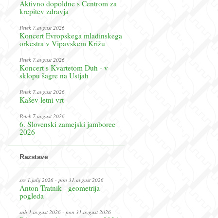
Aktivno dopoldne s Centrom za
krepitev zdravja
Petek 7.avgust 2026
Koncert Evropskega mladinskega
orkestra v Vipavskem Križu
Petek 7.avgust 2026
Koncert s Kvartetom Duh - v
sklopu šagre na Ustjah
Petek 7.avgust 2026
Kašev letni vrt
Petek 7.avgust 2026
6. Slovenski zamejski jamboree
2026
Razstave
sre 1.julij 2026 - pon 31.avgust 2026
Anton Tratnik - geometrija
pogleda
sob 1.avgust 2026 - pon 31.avgust 2026