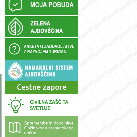
Spremembe in dopolnitve
Občinskega prostorskega
načrta