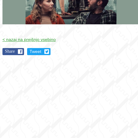
< nazaj na prejšnjo vsebino
Share
Tweet