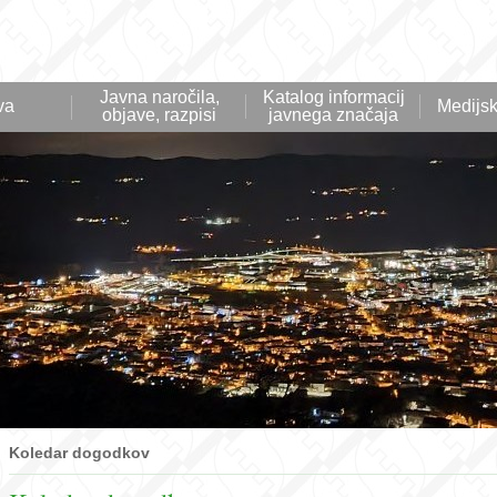
Javna naročila,
Katalog informacij
va
Medijsk
objave, razpisi
javnega značaja
Koledar dogodkov