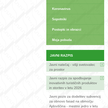
Koronavirus
Sopotniki
Postopki in obrazci
sep>
Moja pobuda
JAVNI RAZPIS
Javni natečaj - višji svetovalec
za prostor
Javni razpis za spodbujanje
inovativnih turističnih produktov
in storitev v letu 2026
Javni poziv za dodelitev subvencij
za obnovo fasad na območju
Ajdovščina - mestno jedro v letu