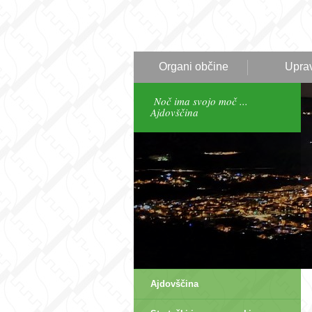
Organi občine
Upra
Noč ima svojo moč ...
Ajdovščina
Ajdovščina