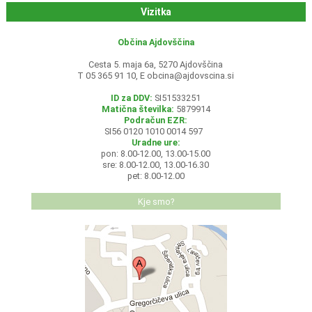
Vizitka
Občina Ajdovščina
Cesta 5. maja 6a, 5270 Ajdovščina
T 05 365 91 10, E
obcina@ajdovscina.si
ID za DDV:
SI51533251
Matična številka:
5879914
Podračun EZR:
SI56 0120 1010 0014 597
Uradne ure:
pon: 8.00-12.00, 13.00-15.00
sre: 8.00-12.00, 13.00-16.30
pet: 8.00-12.00
Kje smo?