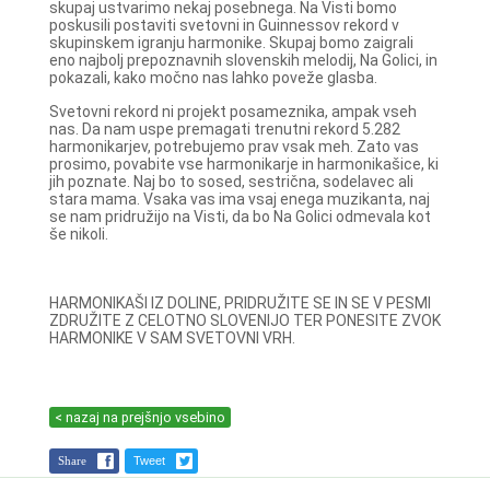
skupaj ustvarimo nekaj posebnega. Na Visti bomo
poskusili postaviti svetovni in Guinnessov rekord v
skupinskem igranju harmonike. Skupaj bomo zaigrali
eno najbolj prepoznavnih slovenskih melodij, Na Golici, in
pokazali, kako močno nas lahko poveže glasba.
Svetovni rekord ni projekt posameznika, ampak vseh
nas. Da nam uspe premagati trenutni rekord 5.282
harmonikarjev, potrebujemo prav vsak meh. Zato vas
prosimo, povabite vse harmonikarje in harmonikašice, ki
jih poznate. Naj bo to sosed, sestrična, sodelavec ali
stara mama. Vsaka vas ima vsaj enega muzikanta, naj
se nam pridružijo na Visti, da bo Na Golici odmevala kot
še nikoli.
HARMONIKAŠI IZ DOLINE, PRIDRUŽITE SE IN SE V PESMI
ZDRUŽITE Z CELOTNO SLOVENIJO TER PONESITE ZVOK
HARMONIKE V SAM SVETOVNI VRH.
< nazaj na prejšnjo vsebino
Share
Tweet