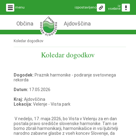
iz
menu
izpostavljeno
vsebine
Občina
Ajdovščina
Koledar dogodkov
Koledar dogodkov
Dogodek:
Praznik harmonike - podiranje svetovnega
rekorda
Datum:
17.05.2026
Kraj:
Ajdovščina
Lokacija:
Velenje - Vista park
V nedeljo, 17. maja 2026, bo Vista v Velenju za en dan
postala pravo središče slovenske harmonike. Tam se
bomo zbrali harmonikarji, harmonikašice in vsi ljubitelji
narodno zabavne glasbe z vseh koncev Slovenije, da