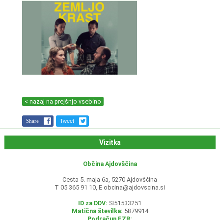
< nazaj na prejšnjo vsebino
Share
Tweet
Vizitka
Občina Ajdovščina
Cesta 5. maja 6a, 5270 Ajdovščina
T 05 365 91 10, E
obcina@ajdovscina.si
ID za DDV:
SI51533251
Matična številka:
5879914
Podračun EZR: