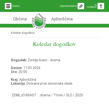
iz
menu
izpostavljeno
vsebine
Občina
Ajdovščina
Koledar dogodkov
Koledar dogodkov
Dogodek:
Zemljo krast - drama
Datum:
17.05.2026
Ura:
20:00
Kraj:
Ajdovščina
Lokacija:
Dvorana prve slovenske vlade
ZEMLJO KRAST ... drama / 71min / SLO / 2025