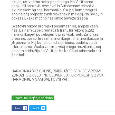
skupaj ustvarimo nekaj posebnega. Na Visti bomo
poskusili postaviti svetovni in Guinnessov rekord v
skupinskem igranju harmonike. Skupaj bomo zaigrali
eno najbolj prepoznavnih slovenskih melodij, Na Golici, in
pokazali, kako močno nas lahko poveže glasba.
Svetovni rekord ni projekt posameznika, ampak vseh
nas. Da nam uspe premagati trenutni rekord 5.282
harmonikarjev, potrebujemo prav vsak meh. Zato vas
prosimo, povabite vse harmonikarje in harmonikašice, ki
jih poznate. Naj bo to sosed, sestrična, sodelavec ali
stara mama. Vsaka vas ima vsaj enega muzikanta, naj
se nam pridružijo na Visti, da bo Na Golici odmevala kot
še nikoli.
HARMONIKAŠI IZ DOLINE, PRIDRUŽITE SE IN SE V PESMI
ZDRUŽITE Z CELOTNO SLOVENIJO TER PONESITE ZVOK
HARMONIKE V SAM SVETOVNI VRH.
< nazaj na prejšnjo vsebino
Share
Tweet