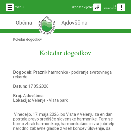
iz
menu
izpostavljeno
vsebine
Občina
Ajdovščina
Koledar dogodkov
Koledar dogodkov
Dogodek:
Praznik harmonike - podiranje svetovnega
rekorda
Datum:
17.05.2026
Kraj:
Ajdovščina
Lokacija:
Velenje - Vista park
V nedeljo, 17. maja 2026, bo Vista v Velenju za en dan
postala pravo središče slovenske harmonike. Tam se
bomo zbrali harmonikarji, harmonikašice in vsi ljubitelji
narodno zabavne glasbe z vseh koncev Slovenije, da