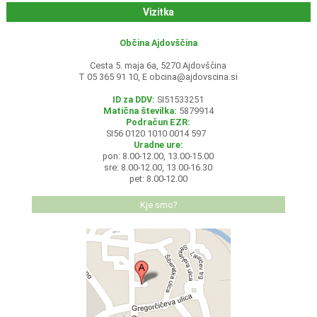
Vizitka
Občina Ajdovščina
Cesta 5. maja 6a, 5270 Ajdovščina
T 05 365 91 10, E
obcina@ajdovscina.si
ID za DDV:
SI51533251
Matična številka:
5879914
Podračun EZR:
SI56 0120 1010 0014 597
Uradne ure:
pon: 8.00-12.00, 13.00-15.00
sre: 8.00-12.00, 13.00-16.30
pet: 8.00-12.00
Kje smo?