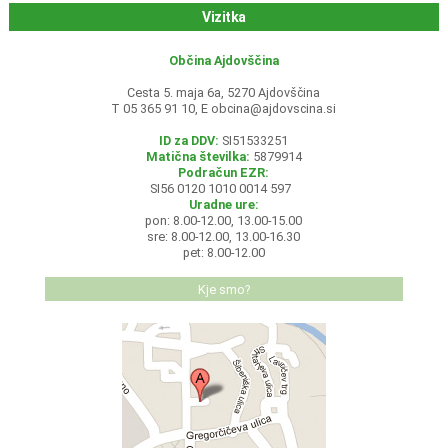
Vizitka
Občina Ajdovščina
Cesta 5. maja 6a, 5270 Ajdovščina
T 05 365 91 10, E
obcina@ajdovscina.si
ID za DDV:
SI51533251
Matična številka:
5879914
Podračun EZR:
SI56 0120 1010 0014 597
Uradne ure:
pon: 8.00-12.00, 13.00-15.00
sre: 8.00-12.00, 13.00-16.30
pet: 8.00-12.00
Kje smo?