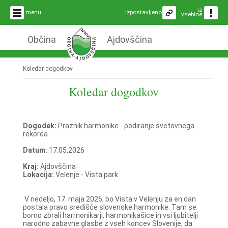
iz
menu
izpostavljeno
vsebine
Občina
Ajdovščina
Koledar dogodkov
Koledar dogodkov
Dogodek:
Praznik harmonike - podiranje svetovnega
rekorda
Datum:
17.05.2026
Kraj:
Ajdovščina
Lokacija:
Velenje - Vista park
V nedeljo, 17. maja 2026, bo Vista v Velenju za en dan
postala pravo središče slovenske harmonike. Tam se
bomo zbrali harmonikarji, harmonikašice in vsi ljubitelji
narodno zabavne glasbe z vseh koncev Slovenije, da