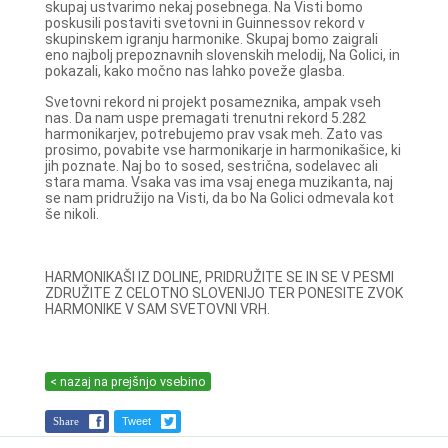
skupaj ustvarimo nekaj posebnega. Na Visti bomo
poskusili postaviti svetovni in Guinnessov rekord v
skupinskem igranju harmonike. Skupaj bomo zaigrali
eno najbolj prepoznavnih slovenskih melodij, Na Golici, in
pokazali, kako močno nas lahko poveže glasba.
Svetovni rekord ni projekt posameznika, ampak vseh
nas. Da nam uspe premagati trenutni rekord 5.282
harmonikarjev, potrebujemo prav vsak meh. Zato vas
prosimo, povabite vse harmonikarje in harmonikašice, ki
jih poznate. Naj bo to sosed, sestrična, sodelavec ali
stara mama. Vsaka vas ima vsaj enega muzikanta, naj
se nam pridružijo na Visti, da bo Na Golici odmevala kot
še nikoli.
HARMONIKAŠI IZ DOLINE, PRIDRUŽITE SE IN SE V PESMI
ZDRUŽITE Z CELOTNO SLOVENIJO TER PONESITE ZVOK
HARMONIKE V SAM SVETOVNI VRH.
< nazaj na prejšnjo vsebino
Share
Tweet