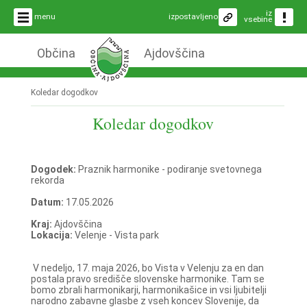
iz
menu
izpostavljeno
vsebine
Občina
Ajdovščina
Koledar dogodkov
Koledar dogodkov
Dogodek:
Praznik harmonike - podiranje svetovnega
rekorda
Datum:
17.05.2026
Kraj:
Ajdovščina
Lokacija:
Velenje - Vista park
V nedeljo, 17. maja 2026, bo Vista v Velenju za en dan
postala pravo središče slovenske harmonike. Tam se
bomo zbrali harmonikarji, harmonikašice in vsi ljubitelji
narodno zabavne glasbe z vseh koncev Slovenije, da