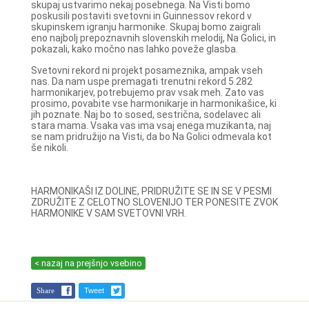
skupaj ustvarimo nekaj posebnega. Na Visti bomo
poskusili postaviti svetovni in Guinnessov rekord v
skupinskem igranju harmonike. Skupaj bomo zaigrali
eno najbolj prepoznavnih slovenskih melodij, Na Golici, in
pokazali, kako močno nas lahko poveže glasba.
Svetovni rekord ni projekt posameznika, ampak vseh
nas. Da nam uspe premagati trenutni rekord 5.282
harmonikarjev, potrebujemo prav vsak meh. Zato vas
prosimo, povabite vse harmonikarje in harmonikašice, ki
jih poznate. Naj bo to sosed, sestrična, sodelavec ali
stara mama. Vsaka vas ima vsaj enega muzikanta, naj
se nam pridružijo na Visti, da bo Na Golici odmevala kot
še nikoli.
HARMONIKAŠI IZ DOLINE, PRIDRUŽITE SE IN SE V PESMI
ZDRUŽITE Z CELOTNO SLOVENIJO TER PONESITE ZVOK
HARMONIKE V SAM SVETOVNI VRH.
< nazaj na prejšnjo vsebino
Share
Tweet