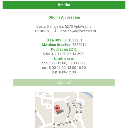
Vizitka
Občina Ajdovščina
Cesta 5. maja 6a, 5270 Ajdovščina
T 05 365 91 10, E
obcina@ajdovscina.si
ID za DDV:
SI51533251
Matična številka:
5879914
Podračun EZR:
SI56 0120 1010 0014 597
Uradne ure:
pon: 8.00-12.00, 13.00-15.00
sre: 8.00-12.00, 13.00-16.30
pet: 8.00-12.00
Kje smo?