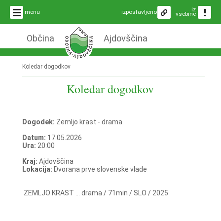
iz
menu
izpostavljeno
vsebine
Občina
Ajdovščina
Koledar dogodkov
Koledar dogodkov
Dogodek:
Zemljo krast - drama
Datum:
17.05.2026
Ura:
20:00
Kraj:
Ajdovščina
Lokacija:
Dvorana prve slovenske vlade
ZEMLJO KRAST ... drama / 71min / SLO / 2025