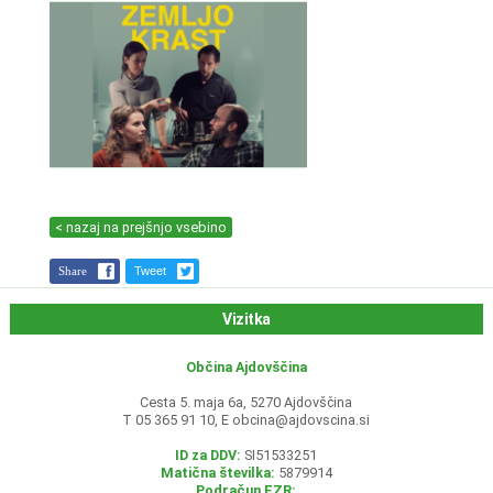
< nazaj na prejšnjo vsebino
Share
Tweet
Vizitka
Občina Ajdovščina
Cesta 5. maja 6a, 5270 Ajdovščina
T 05 365 91 10, E
obcina@ajdovscina.si
ID za DDV:
SI51533251
Matična številka:
5879914
Podračun EZR: