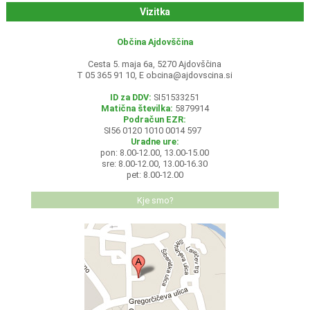
Vizitka
Občina Ajdovščina
Cesta 5. maja 6a, 5270 Ajdovščina
T 05 365 91 10, E
obcina@ajdovscina.si
ID za DDV:
SI51533251
Matična številka:
5879914
Podračun EZR:
SI56 0120 1010 0014 597
Uradne ure:
pon: 8.00-12.00, 13.00-15.00
sre: 8.00-12.00, 13.00-16.30
pet: 8.00-12.00
Kje smo?