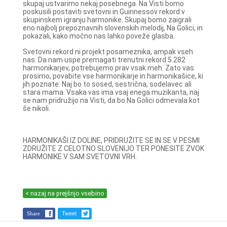
skupaj ustvarimo nekaj posebnega. Na Visti bomo
poskusili postaviti svetovni in Guinnessov rekord v
skupinskem igranju harmonike. Skupaj bomo zaigrali
eno najbolj prepoznavnih slovenskih melodij, Na Golici, in
pokazali, kako močno nas lahko poveže glasba.
Svetovni rekord ni projekt posameznika, ampak vseh
nas. Da nam uspe premagati trenutni rekord 5.282
harmonikarjev, potrebujemo prav vsak meh. Zato vas
prosimo, povabite vse harmonikarje in harmonikašice, ki
jih poznate. Naj bo to sosed, sestrična, sodelavec ali
stara mama. Vsaka vas ima vsaj enega muzikanta, naj
se nam pridružijo na Visti, da bo Na Golici odmevala kot
še nikoli.
HARMONIKAŠI IZ DOLINE, PRIDRUŽITE SE IN SE V PESMI
ZDRUŽITE Z CELOTNO SLOVENIJO TER PONESITE ZVOK
HARMONIKE V SAM SVETOVNI VRH.
< nazaj na prejšnjo vsebino
Share
Tweet