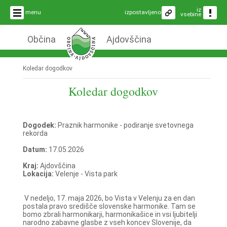
iz
menu
izpostavljeno
vsebine
Občina
Ajdovščina
Koledar dogodkov
Koledar dogodkov
Dogodek:
Praznik harmonike - podiranje svetovnega
rekorda
Datum:
17.05.2026
Kraj:
Ajdovščina
Lokacija:
Velenje - Vista park
V nedeljo, 17. maja 2026, bo Vista v Velenju za en dan
postala pravo središče slovenske harmonike. Tam se
bomo zbrali harmonikarji, harmonikašice in vsi ljubitelji
narodno zabavne glasbe z vseh koncev Slovenije, da