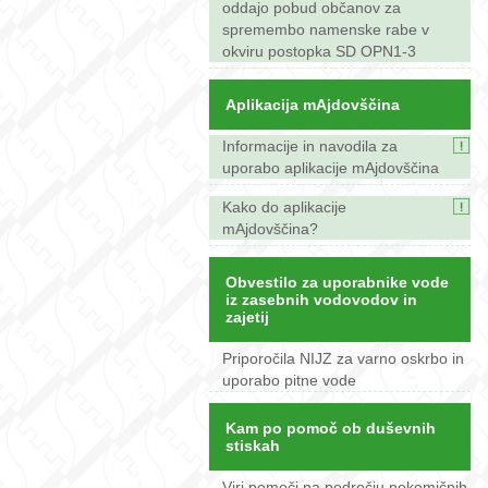
oddajo pobud občanov za
spremembo namenske rabe v
okviru postopka SD OPN1-3
Aplikacija mAjdovščina
Informacije in navodila za
uporabo aplikacije mAjdovščina
Kako do aplikacije
mAjdovščina?
Obvestilo za uporabnike vode
iz zasebnih vodovodov in
zajetij
Priporočila NIJZ za varno oskrbo in
uporabo pitne vode
Kam po pomoč ob duševnih
stiskah
Viri pomoči na področju nekemičnih