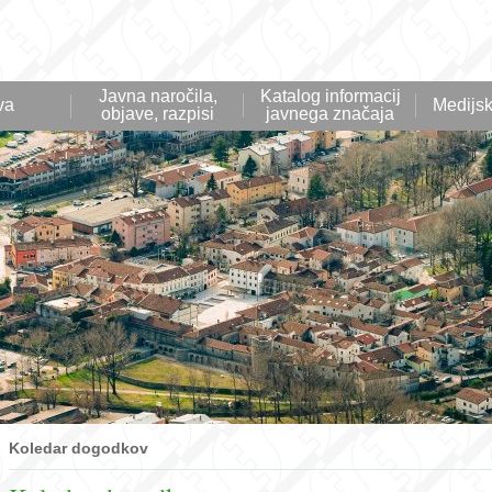
Javna naročila,
Katalog informacij
va
Medijsk
objave, razpisi
javnega značaja
Koledar dogodkov