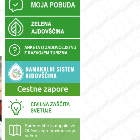
Spremembe in dopolnitve
Občinskega prostorskega
načrta