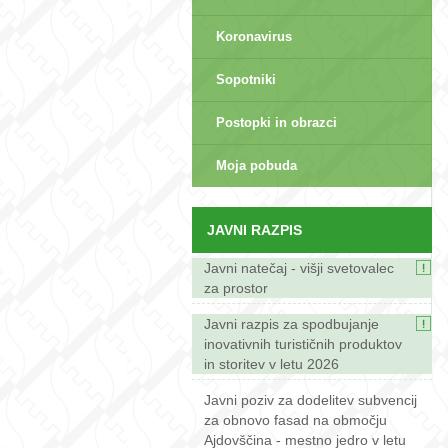
Koronavirus
Sopotniki
Postopki in obrazci
sep>
Moja pobuda
JAVNI RAZPIS
Javni natečaj - višji svetovalec
za prostor
Javni razpis za spodbujanje
inovativnih turističnih produktov
in storitev v letu 2026
Javni poziv za dodelitev subvencij
za obnovo fasad na območju
Ajdovščina - mestno jedro v letu