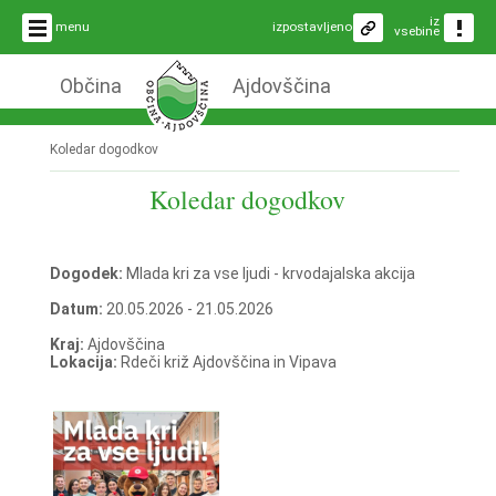
iz
menu
izpostavljeno
vsebine
Občina
Ajdovščina
Koledar dogodkov
Koledar dogodkov
Dogodek:
Mlada kri za vse ljudi - krvodajalska akcija
Datum:
20.05.2026 - 21.05.2026
Kraj:
Ajdovščina
Lokacija:
Rdeči križ Ajdovščina in Vipava