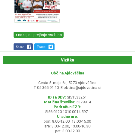
< nazaj na prejšnjo vsebino
Share
Tweet
Vizitka
Občina Ajdovščina
Cesta 5. maja 6a, 5270 Ajdovščina
T 05 365 91 10, E
obcina@ajdovscina.si
ID za DDV:
SI51533251
Matična številka:
5879914
Podračun EZR:
SI56 0120 1010 0014 597
Uradne ure:
pon: 8.00-12.00, 13.00-15.00
sre: 8.00-12.00, 13.00-16.30
pet: 8.00-12.00