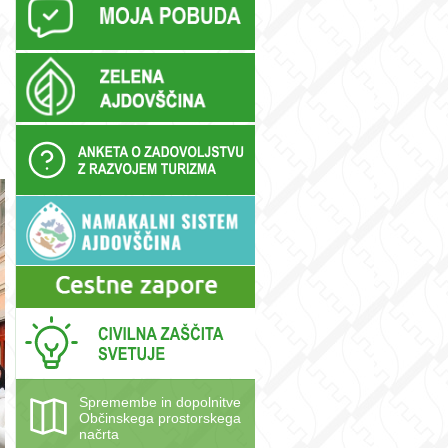
Spremembe in dopolnitve
Občinskega prostorskega
načrta