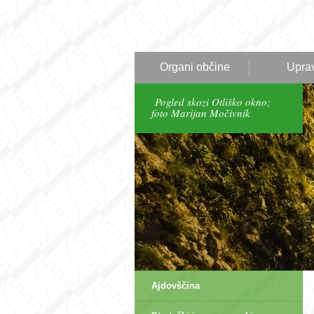
Organi občine
Upra
Pogled skozi Otliško okno;
foto Marijan Močivnik
Ajdovščina