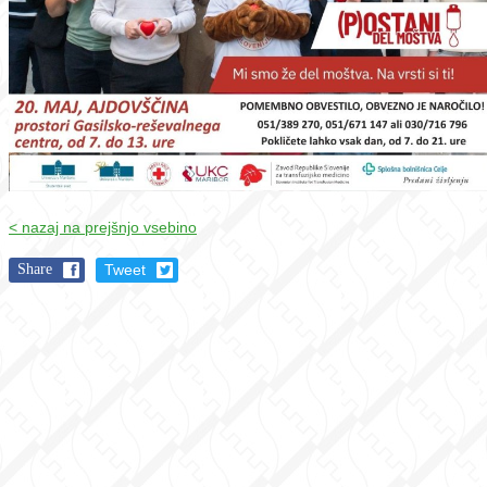
< nazaj na prejšnjo vsebino
Share
Tweet