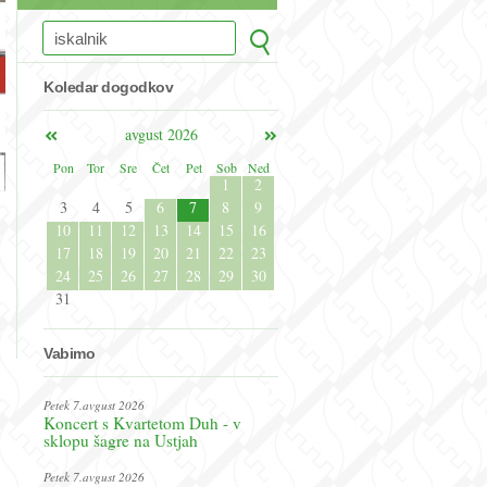
Koledar dogodkov
avgust 2026
Pon
Tor
Sre
Čet
Pet
Sob
Ned
1
2
3
4
5
6
7
8
9
10
11
12
13
14
15
16
17
18
19
20
21
22
23
24
25
26
27
28
29
30
31
Vabimo
Petek 7.avgust 2026
Koncert s Kvartetom Duh - v
sklopu šagre na Ustjah
Petek 7.avgust 2026