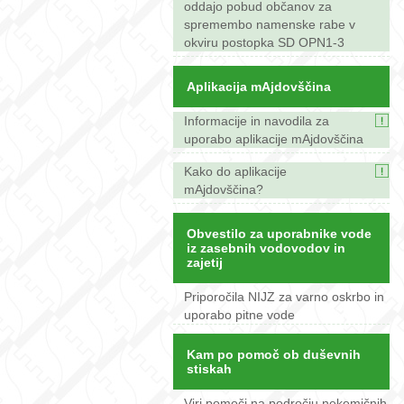
oddajo pobud občanov za
spremembo namenske rabe v
okviru postopka SD OPN1-3
Aplikacija mAjdovščina
Informacije in navodila za
uporabo aplikacije mAjdovščina
Kako do aplikacije
mAjdovščina?
Obvestilo za uporabnike vode
iz zasebnih vodovodov in
zajetij
Priporočila NIJZ za varno oskrbo in
uporabo pitne vode
Kam po pomoč ob duševnih
stiskah
Viri pomoči na področju nekemičnih