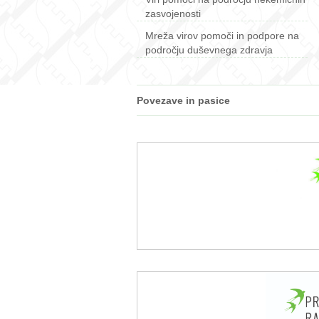
zasvojenosti
Mreža virov pomoči in podpore na
področju duševnega zdravja
Povezave in pasice