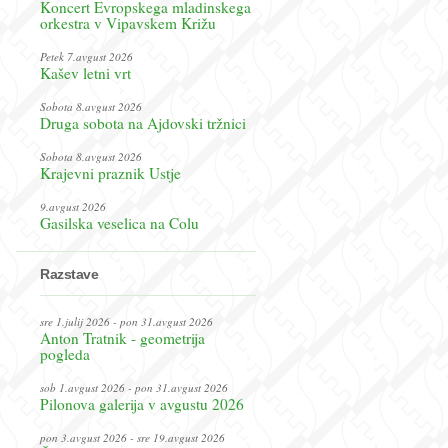
Koncert Evropskega mladinskega
orkestra v Vipavskem Križu
Petek 7.avgust 2026
Kašev letni vrt
Sobota 8.avgust 2026
Druga sobota na Ajdovski tržnici
Sobota 8.avgust 2026
Krajevni praznik Ustje
9.avgust 2026
Gasilska veselica na Colu
Razstave
sre 1.julij 2026 - pon 31.avgust 2026
Anton Tratnik - geometrija
pogleda
sob 1.avgust 2026 - pon 31.avgust 2026
Pilonova galerija v avgustu 2026
pon 3.avgust 2026 - sre 19.avgust 2026