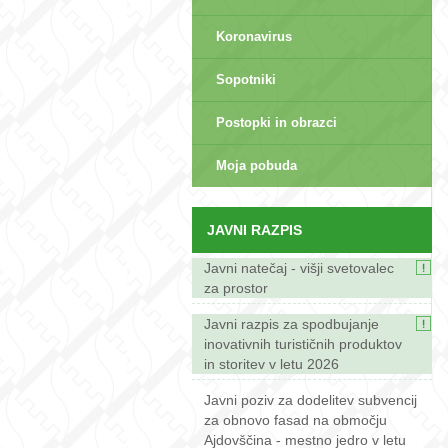
Koronavirus
Sopotniki
Postopki in obrazci
sep>
Moja pobuda
JAVNI RAZPIS
Javni natečaj - višji svetovalec
za prostor
Javni razpis za spodbujanje
inovativnih turističnih produktov
in storitev v letu 2026
Javni poziv za dodelitev subvencij
za obnovo fasad na območju
Ajdovščina - mestno jedro v letu