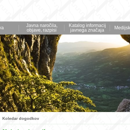
Javna naročila,
Katalog informacij
va
Medijsk
objave, razpisi
javnega značaja
Koledar dogodkov