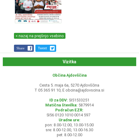
< nazaj na prejšnjo vsebino
Share
Tweet
Vizitka
Občina Ajdovščina
Cesta 5. maja 6a, 5270 Ajdovščina
T 05 365 91 10, E
obcina@ajdovscina.si
ID za DDV:
SI51533251
Matična številka:
5879914
Podračun EZR:
SI56 0120 1010 0014 597
Uradne ure:
pon: 8.00-12.00, 13.00-15.00
sre: 8.00-12.00, 13.00-16.30
pet: 8.00-12.00