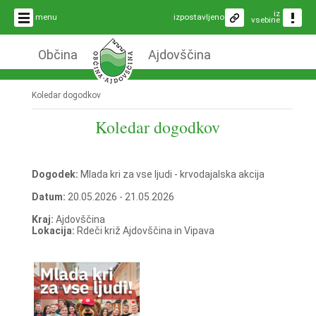
iz
menu
izpostavljeno
vsebine
Občina
Ajdovščina
Koledar dogodkov
Koledar dogodkov
Dogodek:
Mlada kri za vse ljudi - krvodajalska akcija
Datum:
20.05.2026 - 21.05.2026
Kraj:
Ajdovščina
Lokacija:
Rdeči križ Ajdovščina in Vipava