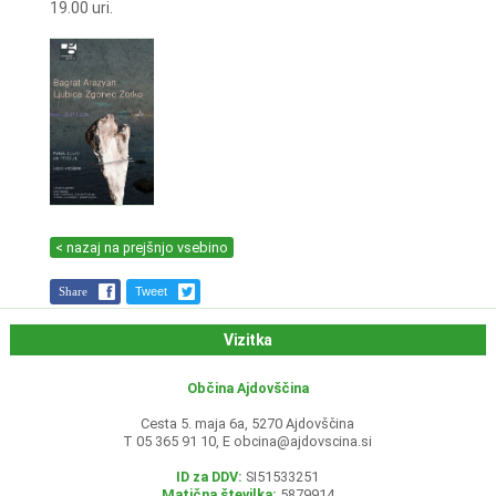
19.00 uri.
< nazaj na prejšnjo vsebino
Share
Tweet
Vizitka
Občina Ajdovščina
Cesta 5. maja 6a, 5270 Ajdovščina
T 05 365 91 10, E
obcina@ajdovscina.si
ID za DDV:
SI51533251
Matična številka:
5879914