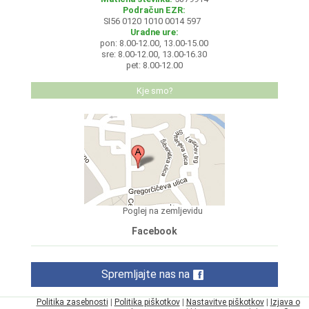
Podračun EZR:
SI56 0120 1010 0014 597
Uradne ure:
pon: 8.00-12.00, 13.00-15.00
sre: 8.00-12.00, 13.00-16.30
pet: 8.00-12.00
Kje smo?
Poglej na zemljevidu
Facebook
Spremljajte nas na
Politika zasebnosti
|
Politika piškotkov
|
Nastavitve piškotkov
|
Izjava o