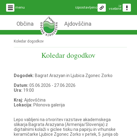
iz
menu
izpostavljeno
vsebine
Občina
Ajdovščina
Koledar dogodkov
Koledar dogodkov
Dogodek:
Bagrat Arazyan in Ljubica Zgonec Zorko
Datum:
05.06.2026 - 27.06.2026
Ura:
19:00
Kraj:
Ajdovščina
Lokacija:
Pilonova galerija
Lepo vabljeni na otvoritev razstave akademskega
slikarja Bagrata Arazyana (Armenija/Slovenija) z
digitalnimi kolaži v giclee tisku na papirju in vrhunske
keramičarke Ljubice Zgonec Zorko v petek, 5. junija ob