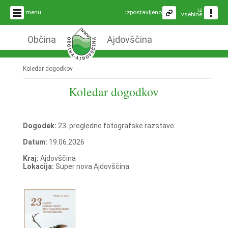
iz
menu
izpostavljeno
vsebine
Občina
Ajdovščina
Koledar dogodkov
Koledar dogodkov
Dogodek:
23. pregledne fotografske razstave
Datum:
19.06.2026
Kraj:
Ajdovščina
Lokacija:
Super nova Ajdovščina