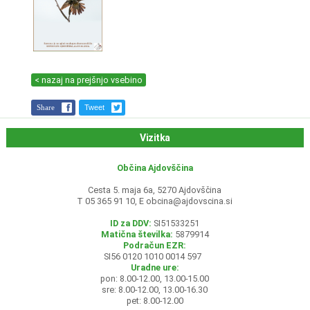
< nazaj na prejšnjo vsebino
Share
Tweet
Vizitka
Občina Ajdovščina
Cesta 5. maja 6a, 5270 Ajdovščina
T 05 365 91 10, E
obcina@ajdovscina.si
ID za DDV:
SI51533251
Matična številka:
5879914
Podračun EZR:
SI56 0120 1010 0014 597
Uradne ure:
pon: 8.00-12.00, 13.00-15.00
sre: 8.00-12.00, 13.00-16.30
pet: 8.00-12.00