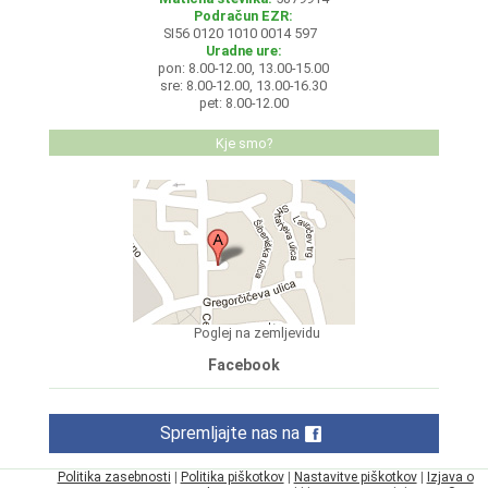
Podračun EZR:
SI56 0120 1010 0014 597
Uradne ure:
pon: 8.00-12.00, 13.00-15.00
sre: 8.00-12.00, 13.00-16.30
pet: 8.00-12.00
Kje smo?
Poglej na zemljevidu
Facebook
Spremljajte nas na
Politika zasebnosti
|
Politika piškotkov
|
Nastavitve piškotkov
|
Izjava o