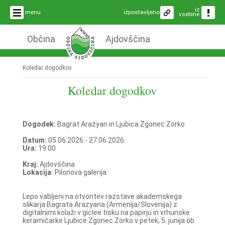
iz
menu
izpostavljeno
vsebine
Občina
Ajdovščina
Koledar dogodkov
Koledar dogodkov
Dogodek:
Bagrat Arazyan in Ljubica Zgonec Zorko
Datum:
05.06.2026 - 27.06.2026
Ura:
19:00
Kraj:
Ajdovščina
Lokacija:
Pilonova galerija
Lepo vabljeni na otvoritev razstave akademskega
slikarja Bagrata Arazyana (Armenija/Slovenija) z
digitalnimi kolaži v giclee tisku na papirju in vrhunske
keramičarke Ljubice Zgonec Zorko v petek, 5. junija ob