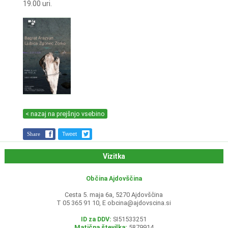
19.00 uri.
< nazaj na prejšnjo vsebino
Share
Tweet
Vizitka
Občina Ajdovščina
Cesta 5. maja 6a, 5270 Ajdovščina
T 05 365 91 10, E
obcina@ajdovscina.si
ID za DDV:
SI51533251
Matična številka:
5879914