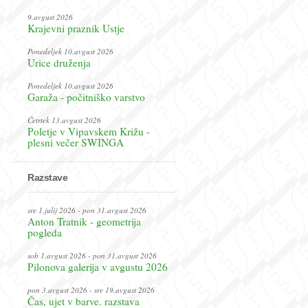
9.avgust 2026
Krajevni praznik Ustje
Ponedeljek 10.avgust 2026
Urice druženja
Ponedeljek 10.avgust 2026
Garaža - počitniško varstvo
Četrtek 13.avgust 2026
Poletje v Vipavskem Križu -
plesni večer SWINGA
Razstave
sre 1.julij 2026 - pon 31.avgust 2026
Anton Tratnik - geometrija
pogleda
sob 1.avgust 2026 - pon 31.avgust 2026
Pilonova galerija v avgustu 2026
pon 3.avgust 2026 - sre 19.avgust 2026
Čas, ujet v barve. razstava