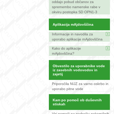
oddajo pobud občanov za
spremembo namenske rabe v
okviru postopka SD OPN1-3
Aplikacija mAjdovščina
Informacije in navodila za
uporabo aplikacije mAjdovščina
Kako do aplikacije
mAjdovščina?
Obvestilo za uporabnike vode
iz zasebnih vodovodov in
zajetij
Priporočila NIJZ za varno oskrbo in
uporabo pitne vode
Kam po pomoč ob duševnih
stiskah
Viri pomoči na področju nekemičnih