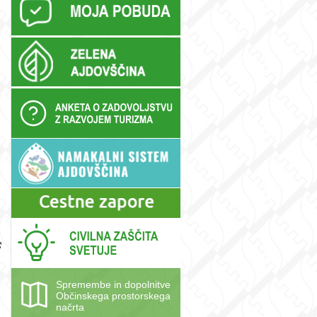
Spremembe in dopolnitve
Občinskega prostorskega
načrta