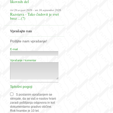
likovnih del
čet 20.avgust 2026 - sre 16.september 2026
Razstava - Tako čudovit je svet
brez ...(?)
Vprašajte nas
Pošljite nam vprašanje!
E-mail
Vprašanje / komentar
Splošni pogoji
S poslanim vprašanjem se
strinjate, da se vaš e-naslov hrani
zaradi pošiljanja odgovora in kot
dokumentarno gradivo občine.
Rok hrambe je 10 let.