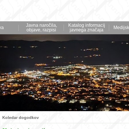
Javna naročila,
Katalog informacij
va
Medijsk
objave, razpisi
javnega značaja
Koledar dogodkov