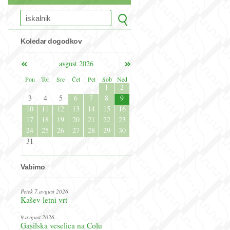
Koledar dogodkov
avgust 2026
Pon
Tor
Sre
Čet
Pet
Sob
Ned
1
2
3
4
5
6
7
8
9
10
11
12
13
14
15
16
17
18
19
20
21
22
23
24
25
26
27
28
29
30
31
Vabimo
Petek 7.avgust 2026
Kašev letni vrt
9.avgust 2026
Gasilska veselica na Colu