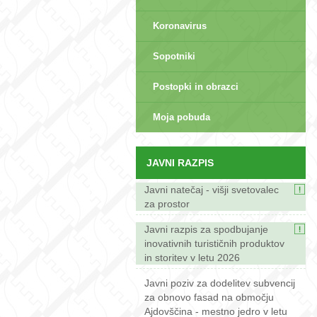
Koronavirus
Sopotniki
Postopki in obrazci
sep>
Moja pobuda
JAVNI RAZPIS
Javni natečaj - višji svetovalec
za prostor
Javni razpis za spodbujanje
inovativnih turističnih produktov
in storitev v letu 2026
Javni poziv za dodelitev subvencij
za obnovo fasad na območju
Ajdovščina - mestno jedro v letu