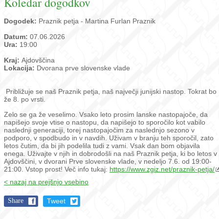
Koledar dogodkov
Dogodek:
Praznik petja - Martina Furlan Praznik
Datum:
07.06.2026
Ura:
19:00
Kraj:
Ajdovščina
Lokacija:
Dvorana prve slovenske vlade
Približuje se naš Praznik petja, naš največji junijski nastop. Tokrat bo
že 8. po vrsti.
Zelo se ga že veselimo. Vsako leto prosim lanske nastopajoče, da
napišejo svoje vtise o nastopu, da napišejo to sporočilo kot vabilo
naslednji generaciji, torej nastopajočim za naslednjo sezono v
podporo, v spodbudo in v navdih. Uživam v branju teh sporočil, zato
letos čutim, da bi jih podelila tudi z vami. Vsak dan bom objavila
enega. Uživajte v njih in dobrodošli na naš Praznik petja, ki bo letos v
Ajdovščini, v dvorani Prve slovenske vlade, v nedeljo 7.6. od 19:00-
21:00. Vstop prost! Več info tukaj:
https://www.zgiz.net/praznik-petja/
< nazaj na prejšnjo vsebino
Share
Tweet