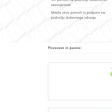
zasvojenosti
Mreža virov pomoči in podpore na
področju duševnega zdravja
Povezave in pasice