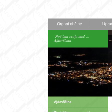
Organi občine
Upra
Noč ima svojo moč ...
Ajdovščina
Ajdovščina