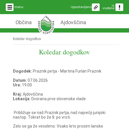
iz
menu
izpostavljeno
vsebine
Občina
Ajdovščina
Koledar dogodkov
Koledar dogodkov
Dogodek:
Praznik petja - Martina Furlan Praznik
Datum:
07.06.2026
Ura:
19:00
Kraj:
Ajdovščina
Lokacija:
Dvorana prve slovenske vlade
Približuje se naš Praznik petja, naš največji junijski
nastop. Tokrat bo že 8. po vrsti.
Zelo se ga že veselimo. Vsako leto prosim lanske