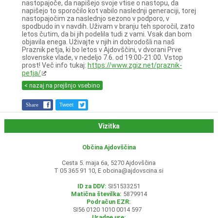
nastopajoče, da napišejo svoje vtise o nastopu, da
napišejo to sporočilo kot vabilo naslednji generaciji, torej
nastopajočim za naslednjo sezono v podporo, v
spodbudo in v navdih. Uživam v branju teh sporočil, zato
letos čutim, da bi jih podelila tudi z vami. Vsak dan bom
objavila enega. Uživajte v njih in dobrodošli na naš
Praznik petja, ki bo letos v Ajdovščini, v dvorani Prve
slovenske vlade, v nedeljo 7.6. od 19:00-21:00. Vstop
prost! Več info tukaj:
https://www.zgiz.net/praznik-
petja/
< nazaj na prejšnjo vsebino
Share
Tweet
Vizitka
Občina Ajdovščina
Cesta 5. maja 6a, 5270 Ajdovščina
T 05 365 91 10, E
obcina@ajdovscina.si
ID za DDV:
SI51533251
Matična številka:
5879914
Podračun EZR:
SI56 0120 1010 0014 597
Uradne ure: