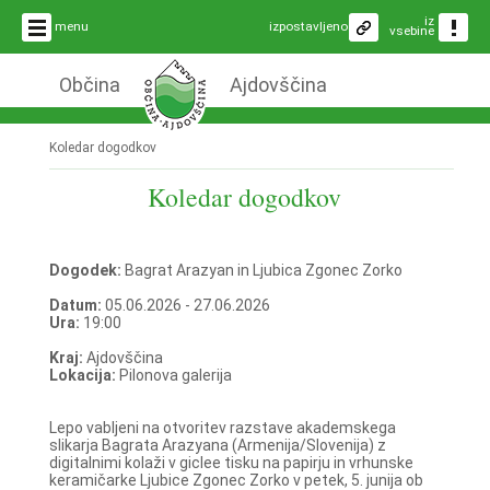
iz
menu
izpostavljeno
vsebine
Občina
Ajdovščina
Koledar dogodkov
Koledar dogodkov
Dogodek:
Bagrat Arazyan in Ljubica Zgonec Zorko
Datum:
05.06.2026 - 27.06.2026
Ura:
19:00
Kraj:
Ajdovščina
Lokacija:
Pilonova galerija
Lepo vabljeni na otvoritev razstave akademskega
slikarja Bagrata Arazyana (Armenija/Slovenija) z
digitalnimi kolaži v giclee tisku na papirju in vrhunske
keramičarke Ljubice Zgonec Zorko v petek, 5. junija ob