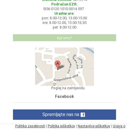
Podračun EZR:
SI56 0120 1010 0014 597
Uradne ure:
pon: 8.00-12.00, 13.00-15.00
sre: 8.00-12.00, 13.00-16.30
pet: 8.00-12.00
Kje smo?
Poglej na zemljevidu
Facebook
Spremljajte nas na
Politika zasebnosti
|
Politika piškotkov
|
Nastavitve piškotkov
|
Izjava o