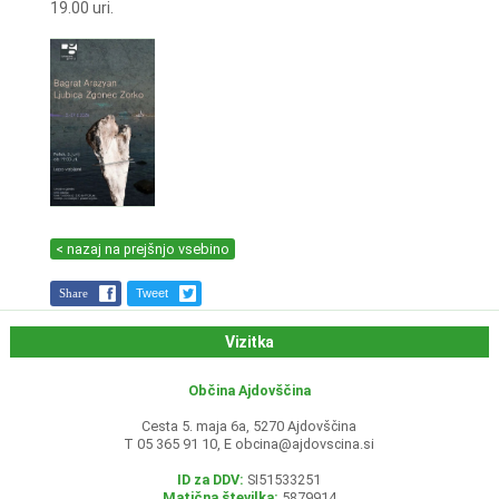
19.00 uri.
< nazaj na prejšnjo vsebino
Share
Tweet
Vizitka
Občina Ajdovščina
Cesta 5. maja 6a, 5270 Ajdovščina
T 05 365 91 10, E
obcina@ajdovscina.si
ID za DDV:
SI51533251
Matična številka:
5879914