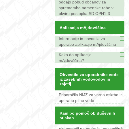
oddajo pobud občanov za
spremembo namenske rabe v
okviru postopka SD OPN1-3
Aplikacija mAjdovščina
Informacije in navodila za
uporabo aplikacije mAjdovščina
Kako do aplikacije
mAjdovščina?
Obvestilo za uporabnike vode
iz zasebnih vodovodov in
zajetij
Priporočila NIJZ za varno oskrbo in
uporabo pitne vode
Kam po pomoč ob duševnih
stiskah
Viri pomoči na področju nekemičnih