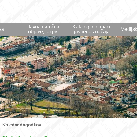
Javna naročila,
Katalog informacij
va
Medijsk
objave, razpisi
javnega značaja
Koledar dogodkov