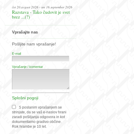
čet 20.avgust 2026 - sre 16.september 2026
Razstava - Tako čudovit je svet
brez ...(?)
Vprašajte nas
Pošljite nam vprašanje!
E-mail
Vprašanje / komentar
Splošni pogoji
S poslanim vprašanjem se
strinjate, da se vaš e-naslov hrani
zaradi pošiljanja odgovora in kot
dokumentarno gradivo občine.
Rok hrambe je 10 let.