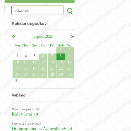
Koledar dogodkov
avgust 2026
Pon
Tor
Sre
Čet
Pet
Sob
Ned
1
2
3
4
5
6
7
8
9
10
11
12
13
14
15
16
17
18
19
20
21
22
23
24
25
26
27
28
29
30
31
Vabimo
Petek 7.avgust 2026
Kašev letni vrt
Sobota 8.avgust 2026
Druga sobota na Ajdovski tržnici