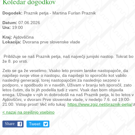
Koledar dogodkov
Dogodek:
Praznik petja - Martina Furlan Praznik
Datum:
07.06.2026
Ura:
19:00
Kraj:
Ajdovščina
Lokacija:
Dvorana prve slovenske vlade
Približuje se naš Praznik petja, naš največji junijski nastop. Tokrat bo
že 8. po vrsti.
Zelo se ga že veselimo. Vsako leto prosim lanske nastopajoče, da
napišejo svoje vtise o nastopu, da napišejo to sporočilo kot vabilo
naslednji generaciji, torej nastopajočim za naslednjo sezono v
podporo, v spodbudo in v navdih. Uživam v branju teh sporočil, zato
letos čutim, da bi jih podelila tudi z vami. Vsak dan bom objavila
enega. Uživajte v njih in dobrodošli na naš Praznik petja, ki bo letos v
Ajdovščini, v dvorani Prve slovenske vlade, v nedeljo 7.6. od 19:00-
21:00. Vstop prost! Več info tukaj:
https://www.zgiz.net/praznik-petja/
< nazaj na prejšnjo vsebino
Share
Tweet