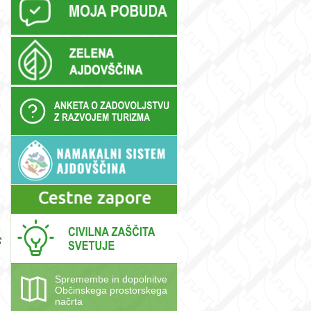
Spremembe in dopolnitve
Občinskega prostorskega
načrta