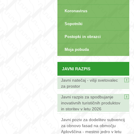
Koronavirus
Sopotniki
Postopki in obrazci
sep>
Moja pobuda
JAVNI RAZPIS
Javni natečaj - višji svetovalec
za prostor
Javni razpis za spodbujanje
inovativnih turističnih produktov
in storitev v letu 2026
Javni poziv za dodelitev subvencij
za obnovo fasad na območju
Ajdovščina - mestno jedro v letu