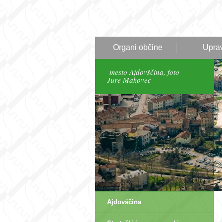
Organi občine
Upra
mesto Ajdovščina, foto
Jure Makovec
Ajdovščina