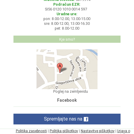
Podračun EZR:
SI56 0120 1010 0014 597
Uradne ure:
pon: 8.00-12.00, 13.00-15.00
sre: 8.00-12.00, 13.00-16.30
pet: 8.00-12.00
Kje smo?
Poglej na zemljevidu
Facebook
Spremljajte nas na
Politika zasebnosti
|
Politika piškotkov
|
Nastavitve piškotkov
|
Izjava o