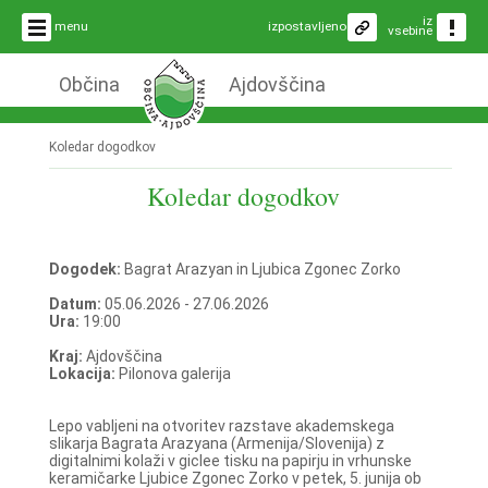
iz
menu
izpostavljeno
vsebine
Občina
Ajdovščina
Koledar dogodkov
Koledar dogodkov
Dogodek:
Bagrat Arazyan in Ljubica Zgonec Zorko
Datum:
05.06.2026 - 27.06.2026
Ura:
19:00
Kraj:
Ajdovščina
Lokacija:
Pilonova galerija
Lepo vabljeni na otvoritev razstave akademskega
slikarja Bagrata Arazyana (Armenija/Slovenija) z
digitalnimi kolaži v giclee tisku na papirju in vrhunske
keramičarke Ljubice Zgonec Zorko v petek, 5. junija ob