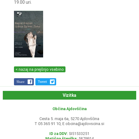
19.00 uri.
< nazaj na prejšnjo vsebino
Share
Tweet
Vizitka
Občina Ajdovščina
Cesta 5. maja 6a, 5270 Ajdovščina
T 05 365 91 10, E
obcina@ajdovscina.si
ID za DDV:
SI51533251
Matična številka:
5879914