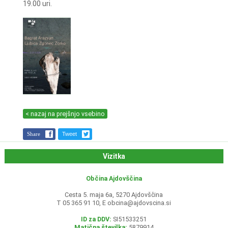
19.00 uri.
< nazaj na prejšnjo vsebino
Share
Tweet
Vizitka
Občina Ajdovščina
Cesta 5. maja 6a, 5270 Ajdovščina
T 05 365 91 10, E
obcina@ajdovscina.si
ID za DDV:
SI51533251
Matična številka:
5879914