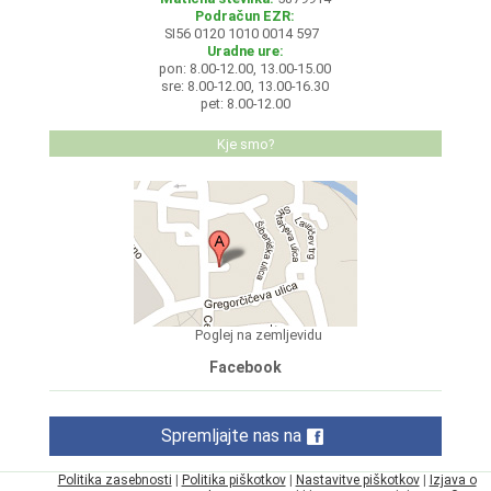
Podračun EZR:
SI56 0120 1010 0014 597
Uradne ure:
pon: 8.00-12.00, 13.00-15.00
sre: 8.00-12.00, 13.00-16.30
pet: 8.00-12.00
Kje smo?
Poglej na zemljevidu
Facebook
Spremljajte nas na
Politika zasebnosti
|
Politika piškotkov
|
Nastavitve piškotkov
|
Izjava o